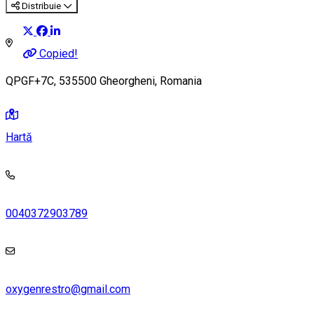
Distribuie
Copied!
QPGF+7C, 535500 Gheorgheni, Romania
Hartă
0040372903789
oxygenrestro@gmail.com