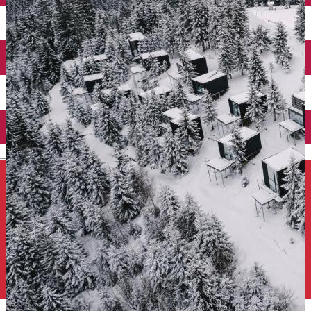
Închirieri auto
Închirieri de biciclete
English