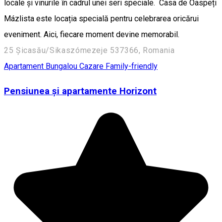
locale și vinurile în cadrul unei seri speciale. Casa de Oaspeți
Mázlista este locația specială pentru celebrarea oricărui
eveniment. Aici, fiecare moment devine memorabil.
25 Șicasău/Sikaszómezeje 537366, Romania
Apartament
Bungalou
Cazare Family-friendly
Pensiunea și apartamente Horizont