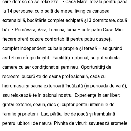
care doresc să se relaxeze. • Casa Mare: Ideală pentru până
la 14 persoane, cu o sală de mese, living cu canapea
extensibilă, bucătărie complet echipată și 3 dormitoare, două
băi. • Primăvara, Vara, Toamna, Iarna – cele patru Case Mici:
fiecare oferă cazare confortabilă pentru patru oaspeți,
complet independent, cu baie proprie și terasă – asigurând
astfel un refugiu liniștit. Facilități: opțional, se pot solicita
camere cu aer condiționat și șemineu. Oportunități de
recreere: bucură-te de sauna profesională, cada cu
hidromasaj și sauna exterioară încălzită (în perioada de vară),
sau relaxează-te în salonul nostru. Experiențe în aer liber:
grătar exterior, ceaun, disc și cuptor pentru întâlnirile de
familie și prieteni. Lac, pârâu, loc de joacă și trambulină
pentru iubitorii de natură. Pivnița de vinuri: savurează aromele