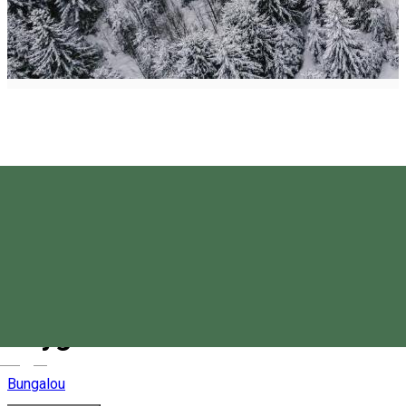
Oxygen Resort Cabin
Magyar
Bungalou