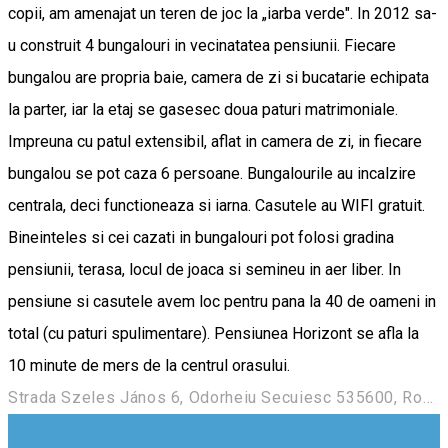
copii, am amenajat un teren de joc la „iarba verde". In 2012 sa-
u construit 4 bungalouri in vecinatatea pensiunii. Fiecare
bungalou are propria baie, camera de zi si bucatarie echipata
la parter, iar la etaj se gasesec doua paturi matrimoniale.
Impreuna cu patul extensibil, aflat in camera de zi, in fiecare
bungalou se pot caza 6 persoane. Bungalourile au incalzire
centrala, deci functioneaza si iarna. Casutele au WIFI gratuit.
Bineinteles si cei cazati in bungalouri pot folosi gradina
pensiunii, terasa, locul de joaca si semineu in aer liber. In
pensiune si casutele avem loc pentru pana la 40 de oameni in
total (cu paturi spulimentare). Pensiunea Horizont se afla la
10 minute de mers de la centrul orasului.
Strada Szeles János 6, Odorheiu Secuiesc 535600, Romania