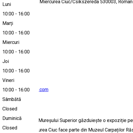
Petőfi Sándor 23, Miercurea Ciuc/Csíkszereda 530003, Roman
Luni
10:00
-
16:00
Marți
Hartă
10:00
-
16:00
Miercuri
10:00
-
16:00
0266317726
Joi
10:00
-
16:00
Vineri
moms_hr@yahoo.com
10:00
-
16:00
Sâmbătă
Despre
Closed
Duminică
Muzeul Oltului si Mureșului Superior găzduiește o expoziție per
Closed
Muzeul din Miercurea Ciuc face parte din Muzeul Carpaților Răs