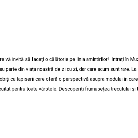
vă invită să faceți o călătorie pe linia amintirilor! Intrați în Mu
 parte din viața noastră de zi cu zi, dar care acum sunt rare. La
iți cu tapiserii care oferă o perspectivă asupra modului în care s
itat pentru toate vârstele. Descoperiți frumusețea trecutului și tr