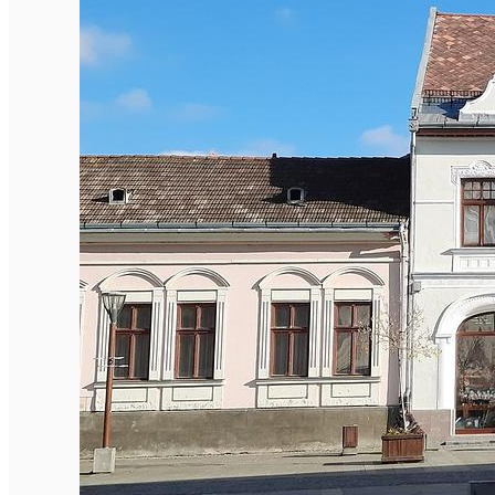
Închirieri de biciclete
English