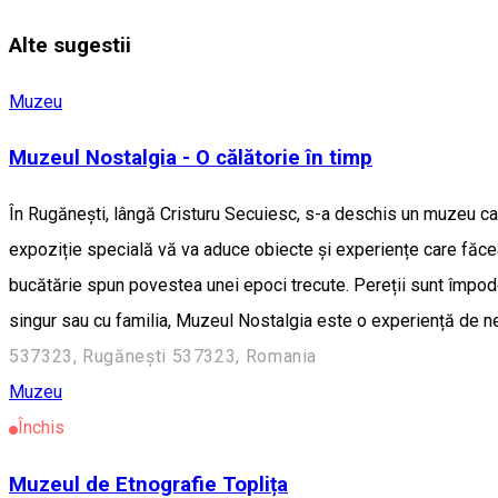
Alte sugestii
Muzeu
Muzeul Nostalgia - O călătorie în timp
În Rugănești, lângă Cristuru Secuiesc, s-a deschis un muzeu care 
expoziție specială vă va aduce obiecte și experiențe care făceau
bucătărie spun povestea unei epoci trecute. Pereții sunt împodob
singur sau cu familia, Muzeul Nostalgia este o experiență de neu
537323, Rugănești 537323, Romania
Muzeu
Închis
Muzeul de Etnografie Toplița