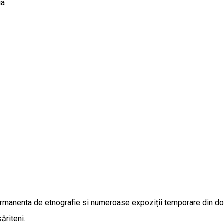
ia
manenta de etnografie si numeroase expoziții temporare din domeni
ăriteni.