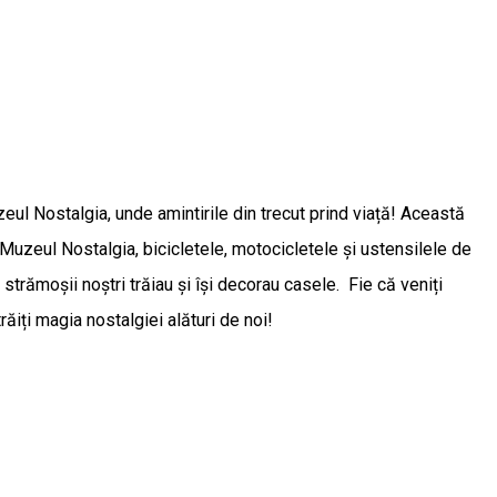
zeul Nostalgia, unde amintirile din trecut prind viață! Această
 Muzeul Nostalgia, bicicletele, motocicletele și ustensilele de
trămoșii noștri trăiau și își decorau casele. Fie că veniți
ăiți magia nostalgiei alături de noi!