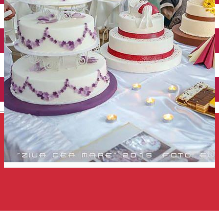
Închirieri auto
Închirieri de biciclete
English