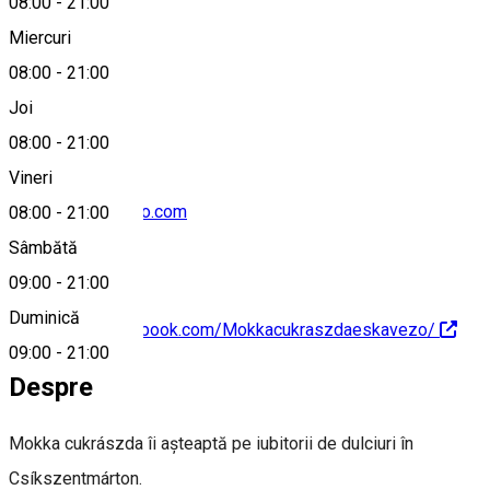
08:00
-
21:00
Miercuri
08:00
-
21:00
+40746023524
Joi
08:00
-
21:00
Vineri
mokkacuki@yahoo.com
08:00
-
21:00
Sâmbătă
09:00
-
21:00
Duminică
https://www.facebook.com/Mokkacukraszdaeskavezo/
09:00
-
21:00
Despre
Mokka cukrászda îi așteaptă pe iubitorii de dulciuri în
Csíkszentmárton.