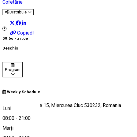
Cofetărie
Distribuie
Copied!
09:00 - 21:00
Deschis
Program
Weekly Schedule
Strada Lunca Mare 15, Miercurea Ciuc 530232, Romania
Luni
08:00
-
21:00
Marți
Hartă