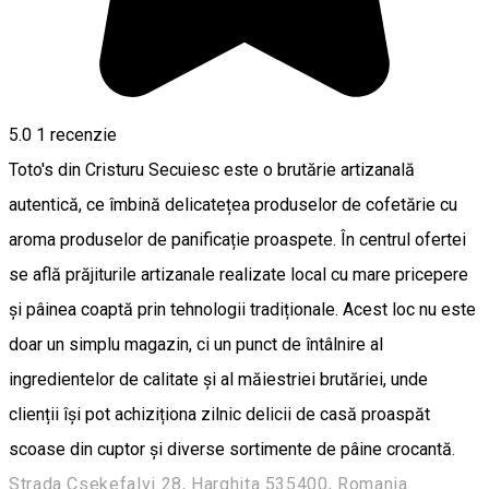
5.0
1 recenzie
Toto's din Cristuru Secuiesc este o brutărie artizanală
autentică, ce îmbină delicatețea produselor de cofetărie cu
aroma produselor de panificație proaspete. În centrul ofertei
se află prăjiturile artizanale realizate local cu mare pricepere
și pâinea coaptă prin tehnologii tradiționale. Acest loc nu este
doar un simplu magazin, ci un punct de întâlnire al
ingredientelor de calitate și al măiestriei brutăriei, unde
clienții își pot achiziționa zilnic delicii de casă proaspăt
scoase din cuptor și diverse sortimente de pâine crocantă.
Strada Csekefalvi 28, Harghita 535400, Romania