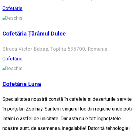
Cofetărie
Deschis
Cofetăria Țărâmul Dulce
Strada Victor Babeș, Toplița 535700, Romania
Cofetărie
Deschis
Cofetăria Luna
Specialitatea noastră constă în cafelele și deserturile servite
în porțelan Zsolnay. Suntem singurul loc din regiune unde poți
întâlni o astfel de unicitate. Dar asta nu e tot: înghețatele
noastre sunt, de asemenea, inegalabile! Datorită tehnologiei