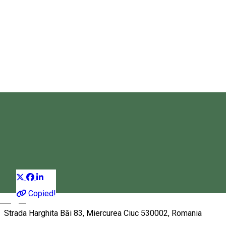
Camere de închiriat Márton
Camere de închiriat
Distribuie
Copied!
Magyar
Strada Harghita Băi 83, Miercurea Ciuc 530002, Romania