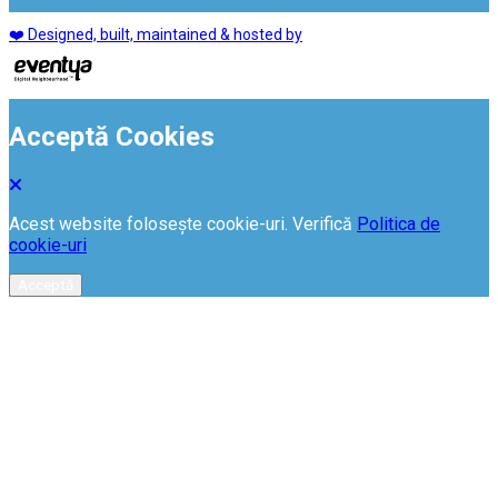
❤️ Designed, built, maintained & hosted by
Acceptă Cookies
Acest website folosește cookie-uri. Verifică
Politica de
cookie-uri
Acceptă