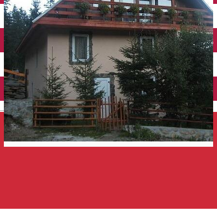
Închirieri auto
Închirieri de biciclete
English