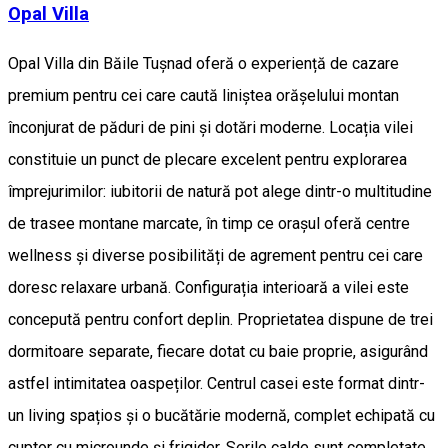
Opal Villa
Opal Villa din Băile Tușnad oferă o experiență de cazare
premium pentru cei care caută liniștea orășelului montan
înconjurat de păduri de pini și dotări moderne. Locația vilei
constituie un punct de plecare excelent pentru explorarea
împrejurimilor: iubitorii de natură pot alege dintr-o multitudine
de trasee montane marcate, în timp ce orașul oferă centre
wellness și diverse posibilități de agrement pentru cei care
doresc relaxare urbană. Configurația interioară a vilei este
concepută pentru confort deplin. Proprietatea dispune de trei
dormitoare separate, fiecare dotat cu baie proprie, asigurând
astfel intimitatea oaspeților. Centrul casei este format dintr-
un living spațios și o bucătărie modernă, complet echipată cu
cuptor cu microunde și frigider. Serile calde sunt completate