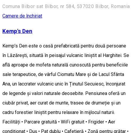
Comuna Bilbor sat Bilbor, nr 584, 537020 Bilbor, Romania
Camere de închiriat
Kemp's Den
Kemp’s Den este o casă prefabricată pentru două persoane
în Lăzărești, situată în peisajul vulcanic liniștit al Harghitei. Se
află aproape de mofeta naturală cunoscută pentru beneficiile
sale terapeutice, de vârful Ciomatu Mare și de Lacul Sfânta
Ana, un laccrater vulcanic unic în Ținutul Secuiesc, înconjurat
de legende și valori naturale deosebite. Pensiunea oferă un
ciubăr privat, aer curat de munte, trasee de drumeție și un
cadru forestier liniștit pentru relaxare în mijlocul naturii.
Facilități • Parcare gratuită • WiFi gratuit • Frigider • Aer
condiționat • Duș • Pat dublu • Cafetieră • Zonă pentru grătar •