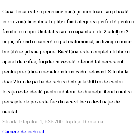
Casa Timar este o pensiune mică și primitoare, amplasată
într-o zonă liniștită a Topliței, fiind alegerea perfectă pentru o
familie cu copii. Unitatatea are o capacitate de 2 adulți și 2
copii, oferind o cameră cu pat matrimonial, un living cu mini-
bucătărie și baie proprie. Bucătăria este complet utilată cu
aparat de cafea, frigider și veselă, oferind tot necesarul
pentru pregătirea meselor într-un cadru relaxant. Situată la
doar 2 km de pârtia de schi și bob și la 900 m de centru,
locația este ideală pentru iubitorii de drumeții. Aerul curat și
peisajele de poveste fac din acest loc o destinație de
neuitat.
Strada Plopilor 1, 535700 Toplița, Romania
Camere de închiriat