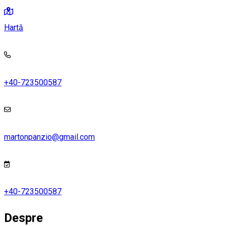
Hartă
+40-723500587
martonpanzio@gmail.com
+40-723500587
Despre