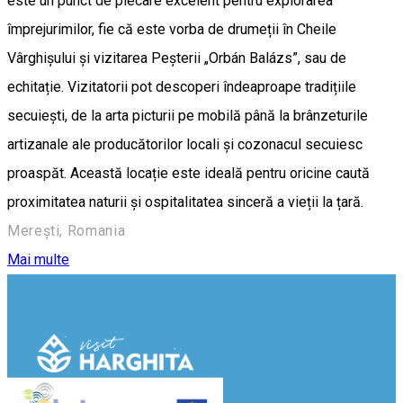
este un punct de plecare excelent pentru explorarea
împrejurimilor, fie că este vorba de drumeții în Cheile
Vârghișului și vizitarea Peșterii „Orbán Balázs”, sau de
echitație. Vizitatorii pot descoperi îndeaproape tradițiile
secuiești, de la arta picturii pe mobilă până la brânzeturile
artizanale ale producătorilor locali și cozonacul secuiesc
proaspăt. Această locație este ideală pentru oricine caută
proximitatea naturii și ospitalitatea sinceră a vieții la țară.
Merești, Romania
Mai multe