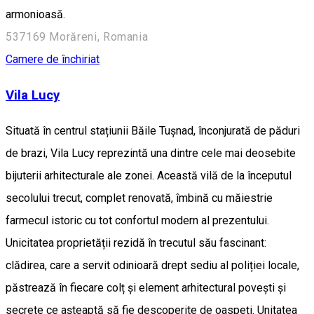
armonioasă.
537169 Morăreni, Romania
Camere de închiriat
Vila Lucy
Situată în centrul stațiunii Băile Tușnad, înconjurată de păduri
de brazi, Vila Lucy reprezintă una dintre cele mai deosebite
bijuterii arhitecturale ale zonei. Această vilă de la începutul
secolului trecut, complet renovată, îmbină cu măiestrie
farmecul istoric cu tot confortul modern al prezentului.
Unicitatea proprietății rezidă în trecutul său fascinant:
clădirea, care a servit odinioară drept sediu al poliției locale,
păstrează în fiecare colț și element arhitectural povești și
secrete ce așteaptă să fie descoperite de oaspeți. Unitatea