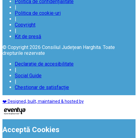
Politica de confidențialitate
|
Politica de cookie-uri
|
Copyright
|
Kit de presă
© Copyright 2026 Consiliul Județean Harghita. Toate
drepturile rezervate
Declarație de accesibilitate
|
Social Guide
|
Chestionar de satisfacție
❤️ Designed, built, maintained & hosted by
Acceptă Cookies