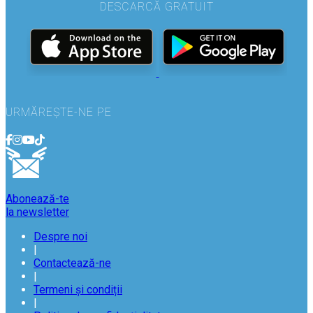
DESCARCĂ GRATUIT
URMĂREȘTE-NE PE
Abonează-te
la newsletter
Despre noi
|
Contactează-ne
|
Termeni și condiții
|