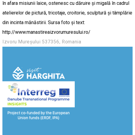
în afara misiunii laice, ostenesc cu dăruire și migală în cadrul
atelierelor de pictură, tricotaje, croitorie, sculptură și tâmplărie
din incinta mănăstirii. Sursa foto și text:
http://www.manastireaizvorumuresului.ro/
Izvoru Mureșului 537356, Romania