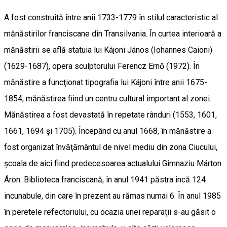
A fost construită între anii 1733-1779 în stilul caracteristic al
mănăstirilor franciscane din Transilvania. În curtea interioară a
mănăstirii se află statuia lui Kájoni János (Iohannes Caioni)
(1629-1687), opera sculptorului Ferencz Ernő (1972). În
mănăstire a funcţionat tipografia lui Kájoni între anii 1675-
1854, mănăstirea fiind un centru cultural important al zonei.
Mănăstirea a fost devastată în repetate rânduri (1553, 1601,
1661, 1694 şi 1705). Începând cu anul 1668, în mănăstire a
fost organizat învăţământul de nivel mediu din zona Ciucului,
şcoala de aici fiind predecesoarea actualului Gimnaziu Márton
Áron. Biblioteca franciscană, în anul 1941 păstra încă 124
incunabule, din care în prezent au rămas numai 6. În anul 1985
în peretele refectoriului, cu ocazia unei reparaţii s-au găsit o