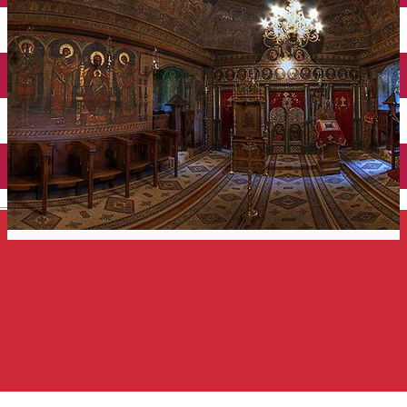
Închirieri auto
Închirieri de biciclete
English