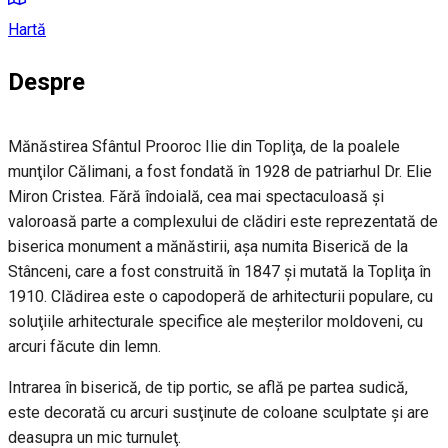
Hartă
Despre
Mănăstirea Sfântul Prooroc Ilie din Topliţa, de la poalele
munţilor Călimani, a fost fondată în 1928 de patriarhul Dr. Elie
Miron Cristea. Fără îndoială, cea mai spectaculoasă şi
valoroasă parte a complexului de clădiri este reprezentată de
biserica monument a mănăstirii, aşa numita Biserică de la
Stânceni, care a fost construită în 1847 şi mutată la Topliţa în
1910. Clădirea este o capodoperă de arhitecturii populare, cu
soluţiile arhitecturale specifice ale meşterilor moldoveni, cu
arcuri făcute din lemn.
Intrarea în biserică, de tip portic, se află pe partea sudică,
este decorată cu arcuri susţinute de coloane sculptate şi are
deasupra un mic turnuleţ.