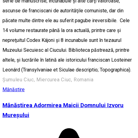
serie de manuscrise, incunabule şi alte cărţi valoroase,
ascunse de franciscani de autorităţile comuniste, dar din
păcate multe dintre ele au suferit pagube ireversibile. Cele
14 volume restaurate până la ora actuală, printre care şi
nepreţuitul Codex Kájoni şi 8 incunabule sunt în tezaurul
Muzeului Secuiesc al Ciucului. Biblioteca păstrează, printre
altele, şi lucrările în latină ale istoricului franciscan Losteiner
Leonárd (Transylvaniae et Siculae descriptio; Topographica).
Șumuleu Ciuc, Miercurea Ciuc, Romania
Mănăstire
Mănăstirea Adormirea Maicii Domnului Izvoru
Mureșului