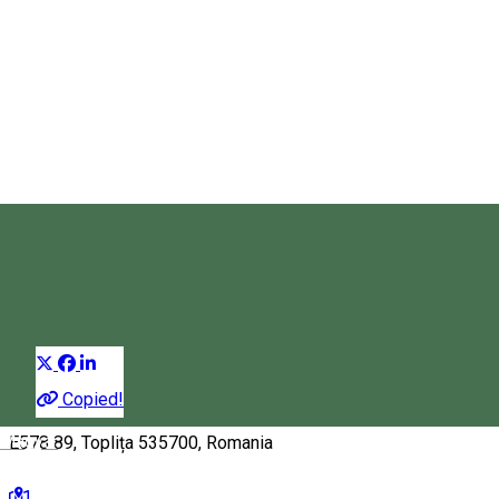
Mănăstirea Sfântul Ilie Topliţa
Mănăstire
Distribuie
Copied!
Magyar
E578 89, Toplița 535700, Romania