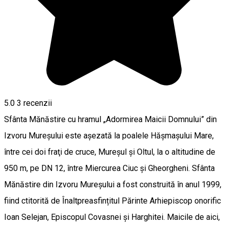
5.0
3
recenzii
Sfânta Mănăstire cu hramul „Adormirea Maicii Domnului” din
Izvoru Mureşului este aşezată la poalele Hăşmaşului Mare,
între cei doi fraţi de cruce, Mureşul şi Oltul, la o altitudine de
950 m, pe DN 12, între Miercurea Ciuc şi Gheorgheni. Sfânta
Mănăstire din Izvoru Mureșului a fost construită în anul 1999,
fiind ctitorită de Înaltpreasfințitul Părinte Arhiepiscop onorific
Ioan Selejan, Episcopul Covasnei și Harghitei. Maicile de aici,