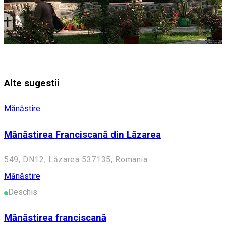
Alte sugestii
Mănăstire
Mănăstirea Franciscană din Lăzarea
549, DN12, Lăzarea 537135, Romania
Mănăstire
Deschis
Mănăstirea franciscană