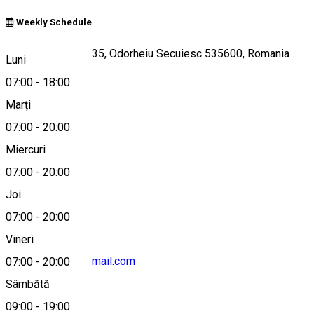
Weekly Schedule
Strada Santimbru 35, Odorheiu Secuiesc 535600, Romania
Luni
07:00
-
18:00
Marți
Hartă
07:00
-
20:00
Miercuri
07:00
-
20:00
+40744 878 725
Joi
07:00
-
20:00
Vineri
lunacukraszda@gmail.com
07:00
-
20:00
Sâmbătă
09:00
-
19:00