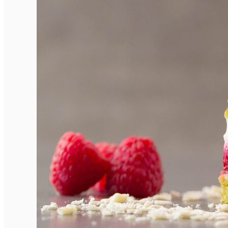
Închirieri de biciclete
English