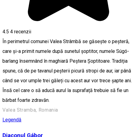
4.5
4
recenzii
În perimetrul comunei Valea Strâmbă se găsește o peșteră,
care și-a primit numele după sunetul șoptitor, numele Súgó-
barlang însemnând în maghiară Peștera Șoptitoare. Tradiția
spune, că de pe tavanul peșterii picură stropi de aur, iar până
când se vor umple trei găleți cu acest aur vor trece șapte ani.
Însă cel care o să aducă aurul la suprafață trebuie să fie un
bărbat foarte zdravăn.
Valea Stramba, Romania
Legendă
Diaconul Gábor