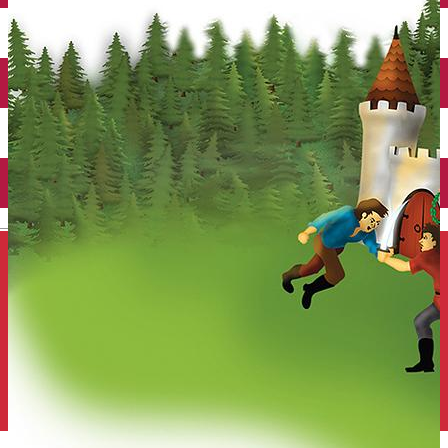
Închirieri auto
Închirieri de biciclete
English