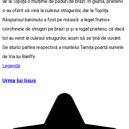
iar la Toplița o mulțime de păduri de brazi. În glumă, prietenii
s-au oferit să vină la culesul strugurilor, dar la Toplița.
Răspunsul baronului a fost pe măsură: a legat frumos
ciorchinele de struguri pe brazi și și-a rugat prietenii, că dacă
tot au venit la culesul strugurilor, acum să se țină de cuvânt.
De atunci partea respectivă a muntelui Tarnița poartă numele
de Via lui Bánffy
Legendă
Urma lui Iisus