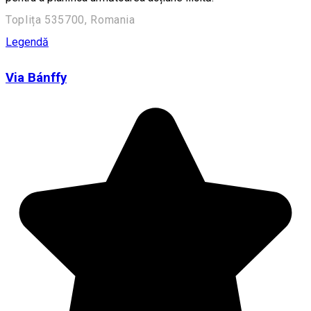
Toplița 535700, Romania
Legendă
Via Bánffy