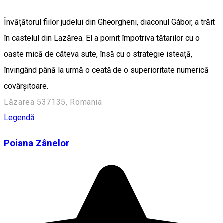
Învățătorul fiilor judelui din Gheorgheni, diaconul Gábor, a trăit
în castelul din Lazărea. El a pornit împotriva tătarilor cu o
oaste mică de câteva sute, însă cu o strategie isteață,
învingând până la urmă o ceată de o superioritate numerică
covârșitoare.
Lăzarea 537135, Romania
Legendă
Poiana Zânelor