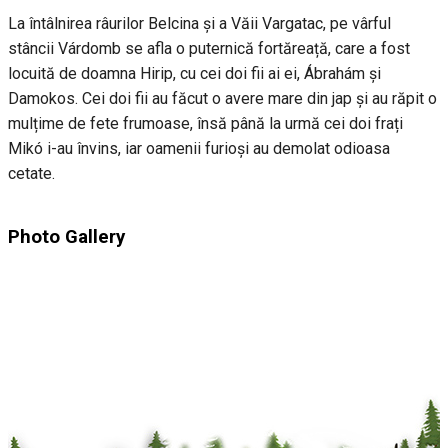
La întâlnirea râurilor Belcina și a Văii Vargatac, pe vârful
stâncii Várdomb se afla o puternică fortăreață, care a fost
locuită de doamna Hirip, cu cei doi fii ai ei, Ábrahám și
Damokos. Cei doi fii au făcut o avere mare din jap și au răpit o
mulțime de fete frumoase, însă până la urmă cei doi frați
Mikó i-au învins, iar oamenii furioși au demolat odioasa
cetate.
Photo Gallery