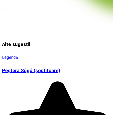
Alte sugestii
Legendă
Peștera Súgó (șoptitoare)