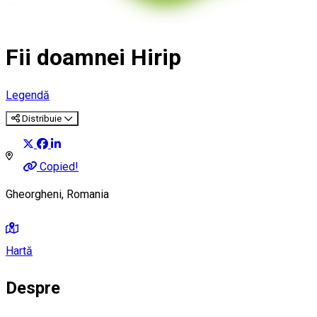
Fii doamnei Hirip
Legendă
Distribuie
Copied!
Gheorgheni, Romania
Hartă
Despre