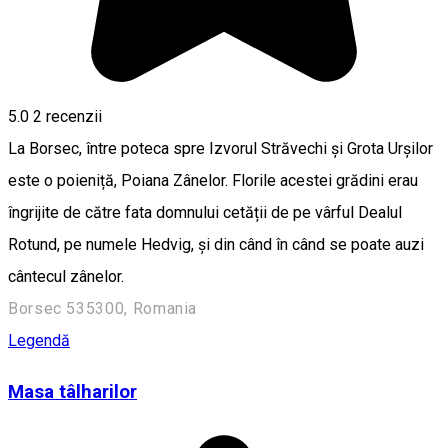
5.0
2
recenzii
La Borsec, între poteca spre Izvorul Străvechi și Grota Urșilor
este o poieniță, Poiana Zânelor. Florile acestei grădini erau
îngrijite de către fata domnului cetății de pe vârful Dealul
Rotund, pe numele Hedvig, și din când în când se poate auzi
cântecul zânelor.
Borsec 535300, Romania
Legendă
Masa tâlharilor