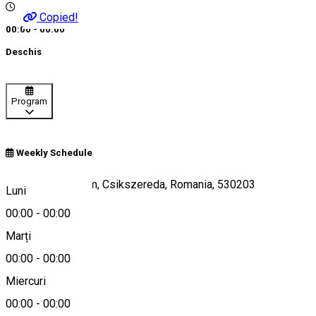
Copied!
00:00 - 00:00
Deschis
Program
Weekly Schedule
Szék út, 147 szám, Csikszereda, Romania, 530203
Luni
00:00
-
00:00
Marți
Hartă
00:00
-
00:00
Miercuri
00:00
-
00:00