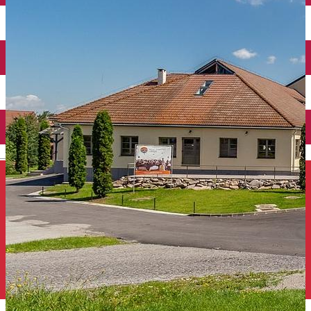
Închirieri auto
Închirieri de biciclete
English