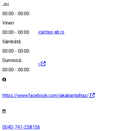
0040724327941
Joi
00:00
-
00:00
Vineri
office.jakabantal@caritas-ab.ro
00:00
-
00:00
Sâmbătă
00:00
-
00:00
Duminică
http://jakabantal.ro
00:00
-
00:00
https://www.facebook.com/jakabantalhaz/
0040-741-258156