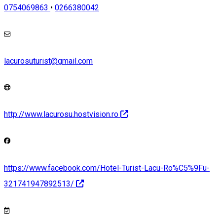
0754069863
•
0266380042
lacurosuturist@gmail.com
http://www.lacurosu.hostvision.ro
https://www.facebook.com/Hotel-Turist-Lacu-Ro%C5%9Fu-
321741947892513/