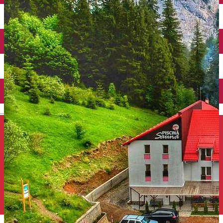
Închirieri auto
Închirieri de biciclete
English