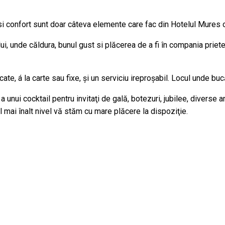
 si confort sunt doar câteva elemente care fac din Hotelul Mures o
i, unde căldura, bunul gust si plăcerea de a fi în compania prieten
ate, á la carte sau fixe, şi un serviciu ireproşabil. Locul unde bucă
 unui cocktail pentru invitaţi de gală, botezuri, jubilee, diverse an
el mai înalt nivel vă stăm cu mare plăcere la dispoziţie.