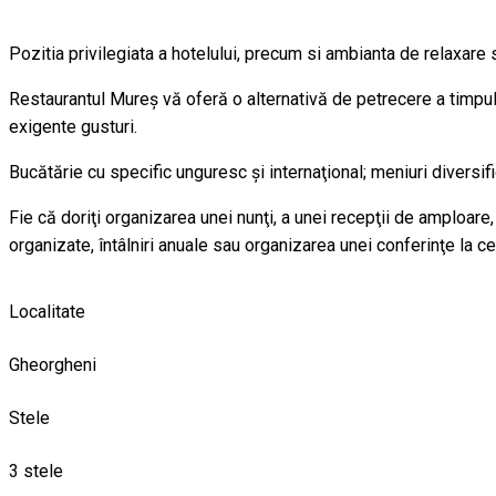
Pozitia privilegiata a hotelului, precum si ambianta de relaxare
Restaurantul Mureş vă oferă o alternativă de petrecere a timpulu
exigente gusturi.
Bucătărie cu specific unguresc şi internaţional; meniuri diversific
Fie că doriţi organizarea unei nunţi, a unei recepţii de amploare, a
organizate, întâlniri anuale sau organizarea unei conferinţe la c
Localitate
Gheorgheni
Stele
3 stele