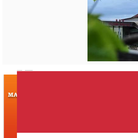
Închirieri de biciclete
English