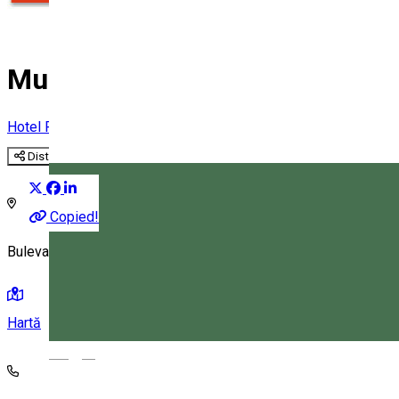
Mureș Hotel & Restaurant
Hotel
Restaurant
Distribuie
Copied!
Bulevardul Frăției 2, Gheorgheni 535500, România
Hartă
Magyar