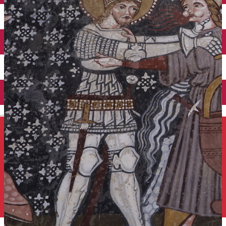
Închirieri auto
Închirieri de biciclete
English