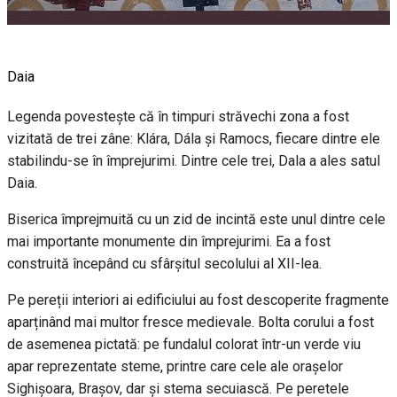
Daia
Legenda povestește că în timpuri străvechi zona a fost
vizitată de trei zâne: Klára, Dála și Ramocs, fiecare dintre ele
stabilindu-se în împrejurimi. Dintre cele trei, Dala a ales satul
Daia.
Biserica împrejmuită cu un zid de incintă este unul dintre cele
mai importante monumente din împrejurimi. Ea a fost
construită începând cu sfârșitul secolului al XII-lea.
Pe pereții interiori ai edificiului au fost descoperite fragmente
aparținând mai multor fresce medievale. Bolta corului a fost
de asemenea pictată: pe fundalul colorat într-un verde viu
apar reprezentate steme, printre care cele ale orașelor
Sighișoara, Brașov, dar și stema secuiască. Pe peretele