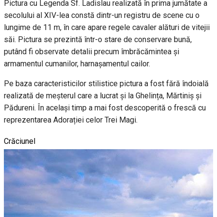
Pictura cu Legenda Sf. Ladislau realizată în prima jumătate a
secolului al XIV-lea constă dintr-un registru de scene cu o
lungime de 11 m, în care apare regele cavaler alături de vitejii
săi. Pictura se prezintă într-o stare de conservare bună,
putând fi observate detalii precum îmbrăcămintea și
armamentul cumanilor, harnașamentul cailor.
Pe baza caracteristicilor stilistice pictura a fost fără îndoială
realizată de meșterul care a lucrat și la Ghelința, Mărtiniș și
Pădureni. În același timp a mai fost descoperită o frescă cu
reprezentarea Adorației celor Trei Magi.
Crăciunel