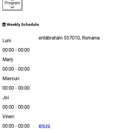
Program
Weekly Schedule
95, Avrămești/Szentábrahám 537010, Romania
Luni
00:00
-
00:00
Marți
Hartă
00:00
-
00:00
Miercuri
00:00
-
00:00
+40 744 919 210
Joi
00:00
-
00:00
Vineri
info@szentabrahami.ro
00:00
-
00:00