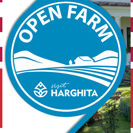
Închirieri auto
Închirieri de biciclete
English