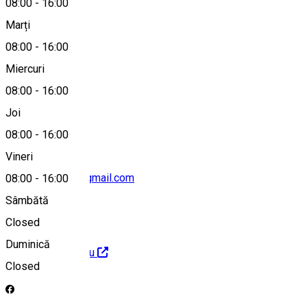
08:00
-
16:00
Marți
Hartă
08:00
-
16:00
Miercuri
08:00
-
16:00
0745639784
Joi
08:00
-
16:00
Vineri
hargitafurdoert@gmail.com
08:00
-
16:00
Sâmbătă
Closed
Duminică
http://hargitabai.eu
Closed