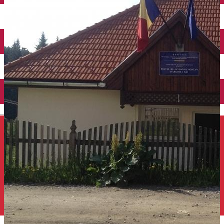
Închirieri auto
Închirieri de biciclete
English