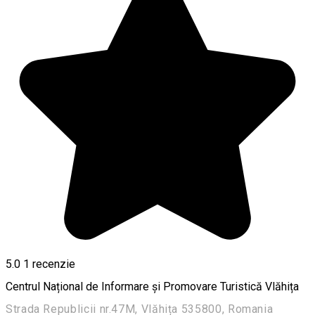
5.0
1 recenzie
Centrul Național de Informare și Promovare Turistică Vlăhița
Strada Republicii nr.47M, Vlăhița 535800, Romania