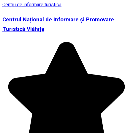
Centru de informare turistică
Centrul Național de Informare și Promovare
Turistică Vlăhița