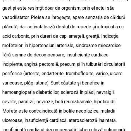
gust şi este resimţit doar de organism, prin efectul său
vasodilatator. Pielea se înroşeşte, apare senzaţia de căldură
plăcută, dar se instalează destul de repede şi intoxicaţia cu
acid carbonic, prin dureri de cap, ameţeli, greaţă. Indicaţia
mofetelor: în hipertensiuni arteriale, sindroame miocardice
fără semne de decompensare, insuficienţe cardiace
incipiente, angină pectorală, precum şi în tulburări circulatorii
periferice (arterite, endarterite, tromboflebite, varice, ulcere
varicoase, plăgi atone). Sunt căutate şi benefice în
hemoangiopatia diabeticilor, scleroză în plăci, nevralgii,
nevrite, paralizii, nevroze, boli reumatismale, hipotiroidii.
Mofeta este contraindicată în bolile neoplazice, maladii
ulceroase, insuficienţă cardiacă, ateroscleroză înaintată,
insuficienţă cardiacă decompensată, tuberculoză pulmonară.