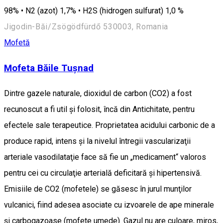
98% • N2 (azot) 1,7% • H2S (hidrogen sulfurat) 1,0 %
Jigodin-Băi/Zsögödfürdő 530003, Romania
Mofetă
Mofeta Băile Tușnad
Dintre gazele naturale, dioxidul de carbon (CO2) a fost
recunoscut a fi util şi folosit, încă din Antichitate, pentru
efectele sale terapeutice. Proprietatea acidului carbonic de a
produce rapid, intens şi la nivelul întregii vascularizaţii
arteriale vasodilataţie face să fie un „medicament“ valoros
pentru cei cu circulaţie arterială deficitară şi hipertensivă.
Emisiile de CO2 (mofetele) se găsesc în jurul munţilor
vulcanici, fiind adesea asociate cu izvoarele de ape minerale
şi carbogazoase (mofete umede). Gazul nu are culoare, miros,