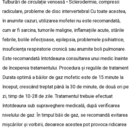
Tulburări de circulație venoasă • Sclerodermie, compresii
radiculare, probleme de disc intervertebral Cu toate acestea,
în anumite cazuri, utilizarea mofetei nu este recomandată,
cum ar fi sarcina, tumorile maligne, inflamațiile acute, stările
febrile, bolile infecțioase, epilepsia, problemele psihiatrice,
insuficiența respiratorie cronică sau anumite boli pulmonare.
Este recomandată întotdeauna consultarea unui medic înainte
de începerea tratamentului. Procedura și regulile de tratament
Durata optimă a băilor de gaz mofetic este de 15 minute la
început, crescând treptat până la 30 de minute, de două ori pe
zi, timp de 10-28 de zile. Tratamentul trebuie efectuat
întotdeauna sub supraveghere medicală, după verificarea
nivelului de gaz. În timpul băii de gaz, se recomandă evitarea
mișcărilor și vorbirii, deoarece acestea pot provoca ridicarea