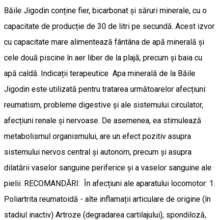
Băile Jigodin conține fier, bicarbonat și săruri minerale, cu o
capacitate de producție de 30 de litri pe secundă. Acest izvor
cu capacitate mare alimentează fântâna de apă minerală și
cele două piscine în aer liber de la plajă, precum și baia cu
apă caldă. Indicații terapeutice Apa minerală de la Băile
Jigodin este utilizată pentru tratarea următoarelor afecțiuni:
reumatism, probleme digestive și ale sistemului circulator,
afecțiuni renale și nervoase. De asemenea, ea stimulează
metabolismul organismului, are un efect pozitiv asupra
sistemului nervos central și autonom, precum și asupra
dilatării vaselor sanguine periferice și a vaselor sanguine ale
pielii. RECOMANDĂRI: În afecțiuni ale aparatului locomotor: 1.
Poliartrita reumatoidă - alte inflamații articulare de origine (în
stadiul inactiv) Artroze (degradarea cartilajului), spondiloză,