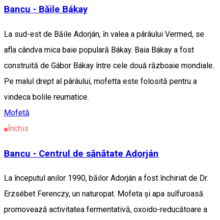
Bancu - Băile Bákay
La sud-est de Băile Adorján, în valea a pârâului Vermed, se
afla cândva mica baie populară Bákay. Baia Bákay a fost
construită de Gábor Bákay între cele două războaie mondiale.
Pe malul drept al pârâului, mofetta este folosită pentru a
vindeca bolile reumatice.
Mofetă
Închis
Bancu - Centrul de sănătate Adorján
La începutul anilor 1990, băilor Adorján a fost închiriat de Dr.
Erzsébet Ferenczy, un naturopat. Mofeta și apa sulfuroasă
promovează activitatea fermentativă, oxoido-reducătoare a