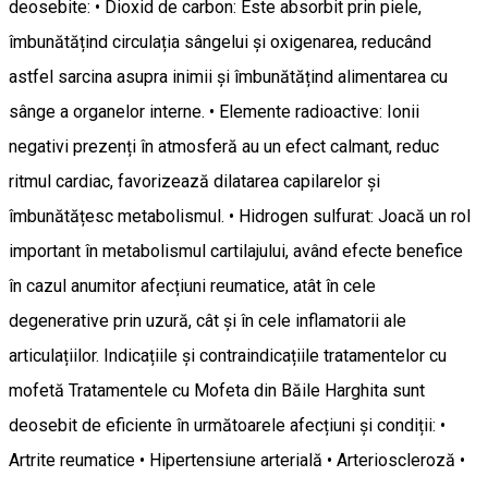
deosebite: • Dioxid de carbon: Este absorbit prin piele,
îmbunătățind circulația sângelui și oxigenarea, reducând
astfel sarcina asupra inimii și îmbunătățind alimentarea cu
sânge a organelor interne. • Elemente radioactive: Ionii
negativi prezenți în atmosferă au un efect calmant, reduc
ritmul cardiac, favorizează dilatarea capilarelor și
îmbunătățesc metabolismul. • Hidrogen sulfurat: Joacă un rol
important în metabolismul cartilajului, având efecte benefice
în cazul anumitor afecțiuni reumatice, atât în cele
degenerative prin uzură, cât și în cele inflamatorii ale
articulațiilor. Indicațiile și contraindicațiile tratamentelor cu
mofetă Tratamentele cu Mofeta din Băile Harghita sunt
deosebit de eficiente în următoarele afecțiuni și condiții: •
Artrite reumatice • Hipertensiune arterială • Arterioscleroză •