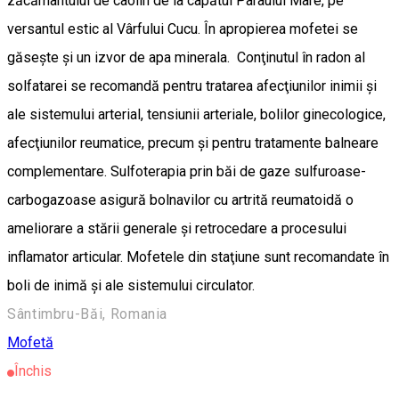
zăcământului de caolin de la capătul Pârâului Mare, pe
versantul estic al Vârfului Cucu. În apropierea mofetei se
găseşte şi un izvor de apa minerala. Conţinutul în radon al
solfatarei se recomandă pentru tratarea afecţiunilor inimii şi
ale sistemului arterial, tensiunii arteriale, bolilor ginecologice,
afecţiunilor reumatice, precum şi pentru tratamente balneare
complementare. Sulfoterapia prin băi de gaze sulfuroase-
carbogazoase asigură bolnavilor cu artrită reumatoidă o
ameliorare a stării generale şi retrocedare a procesului
inflamator articular. Mofetele din staţiune sunt recomandate în
boli de inimă şi ale sistemului circulator.
Sântimbru-Băi, Romania
Mofetă
Închis