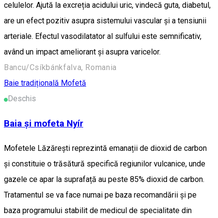
celulelor. Ajută la excreția acidului uric, vindecă guta, diabetul,
are un efect pozitiv asupra sistemului vascular și a tensiunii
arteriale. Efectul vasodilatator al sulfului este semnificativ,
având un impact ameliorant și asupra varicelor.
Bancu/Csíkbánkfalva, Romania
Baie tradițională
Mofetă
Deschis
Baia și mofeta Nyír
Mofetele Lăzărești reprezintă emanații de dioxid de carbon
și constituie o trăsătură specifică regiunilor vulcanice, unde
gazele ce apar la suprafață au peste 85% dioxid de carbon.
Tratamentul se va face numai pe baza recomandării și pe
baza programului stabilit de medicul de specialitate din