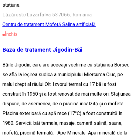
stațiune.
Lăzărești/Lázárfalva 537066, Romania
Centru de tratament
Mofetă
Salina artificială
Închis
Baza de tratament Jigodin-Băi
Băile Jigodin, care are aceeași vechime cu stațiunea Borsec
se află la ieșirea sudică a municipiului Miercurea Ciuc, pe
malul drept al râului Olt. Izvorul termal cu 17 băi a fost
construit în 1950 și a fost renovat de mai multe ori. Stațiunea
dispune, de asemenea, de o piscină încălzită și o mofetă.
Piscina exterioară cu apă rece (17°C) a fost construită în
1980. Servicii: băi termale, masaje, cameră salină, saune,
mofetă, piscină termală. Ape Minerale Apa minerală de la