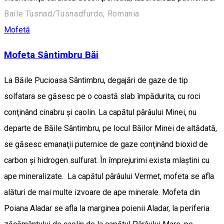
Baile Tusnad/Tusnadfurdo, Romania
Mofetă
Mofeta Sântimbru Băi
La Băile Pucioasa Sântimbru, degajări de gaze de tip
solfatara se găsesc pe o coastă slab împădurita, cu roci
conţinând cinabru şi caolin. La capătul pârâului Minei, nu
departe de Băile Sântimbru, pe locul Băilor Minei de altădată,
se găsesc emanaţii puternice de gaze conţinând bioxid de
carbon şi hidrogen sulfurat. În împrejurimi exista mlaştini cu
ape mineralizate. La capătul pârâului Vermet, mofeta se afla
alături de mai multe izvoare de ape minerale. Mofeta din
Poiana Aladar se afla la marginea poienii Aladar, la periferia