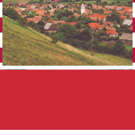
Închirieri auto
Închirieri de biciclete
English