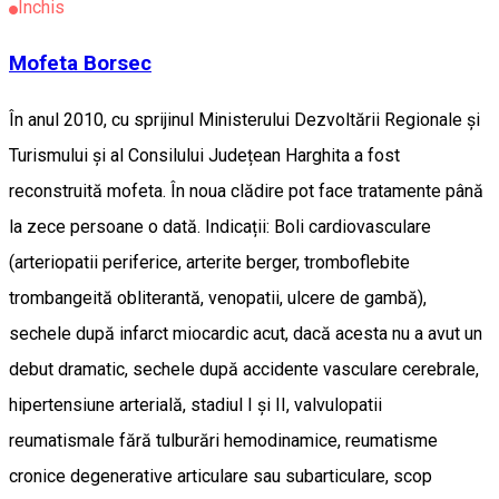
Închis
Mofeta Borsec
În anul 2010, cu sprijinul Ministerului Dezvoltării Regionale și
Turismului și al Consilului Județean Harghita a fost
reconstruită mofeta. În noua clădire pot face tratamente până
la zece persoane o dată. Indicații: Boli cardiovasculare
(arteriopatii periferice, arterite berger, tromboflebite
trombangeită obliterantă, venopatii, ulcere de gambă),
sechele după infarct miocardic acut, dacă acesta nu a avut un
debut dramatic, sechele după accidente vasculare cerebrale,
hipertensiune arterială, stadiul I și II, valvulopatii
reumatismale fără tulburări hemodinamice, reumatisme
cronice degenerative articulare sau subarticulare, scop