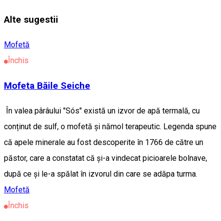
Alte sugestii
Mofetă
Închis
Mofeta Băile Seiche
În valea pârâului "Sós" există un izvor de apă termală, cu
conținut de sulf, o mofetă și nămol terapeutic. Legenda spune
că apele minerale au fost descoperite în 1766 de către un
păstor, care a constatat că și-a vindecat picioarele bolnave,
după ce și le-a spălat în izvorul din care se adăpa turma.
Mofetă
Închis