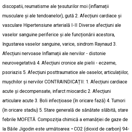
discopatii, reumatisme ale țesuturilor moi (inflamații
musculare și ale tendoanelor), gută 2. Afecțiuni cardiace și
vasculare Hipertensiune arterială I-II Diverse afecțiuni ale
vaselor sanguine periferice și ale funcționării acestora,
îngustarea vaselor sanguine, varice, sindrom Raynaud 3.
Afecțiuni nervoase Inflamații ale nervilor - distonie
neurovegetativă 4. Afecțiuni cronice ale pielii - eczeme,
psoriazis 5. Afecțiuni posttraumatice ale oaselor, articulațiilor,
mușchilor și nervilor CONTRAINDICAȚII: 1. Afecțiuni cardiace
acute și decompensate, infarct miocardic 2. Afecțiuni
articulare acute 3. Boli infecțioase (în oricare fază) 4. Tumori
(în oricare stadiu) 5. Stare generală de sănătate slăbită, stare
febrile MOFETĂ Compoziția chimică a emanăției de gaze de
la Băile Jigodin este următoarea: • CO2 (dioxid de carbon) 94-