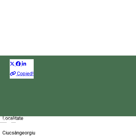
Ciucsângeorgiu - Gatalalat
Mofetă
Distribuie
Despre
Copied!
O mofetă de 2×3 m, adâncă de 2 m, căptușită cu scânduri.
Bun împotriva gripei, rehoma. De asemenea, se folosește și în
cazul în care aveți dureri de spate sau suferiți de răceală.
Localitate
Magyar
Ciucsângeorgiu