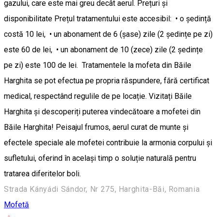
gazului, care este mai greu decât aerul. Prețuri și
disponibilitate Prețul tratamentului este accesibil: • o ședință
costă 10 lei, • un abonament de 6 (șase) zile (2 ședințe pe zi)
este 60 de lei, • un abonament de 10 (zece) zile (2 ședințe
pe zi) este 100 de lei. Tratamentele la mofeta din Băile
Harghita se pot efectua pe propria răspundere, fără certificat
medical, respectând regulile de pe locație. Vizitați Băile
Harghita și descoperiți puterea vindecătoare a mofetei din
Băile Harghita! Peisajul frumos, aerul curat de munte și
efectele speciale ale mofetei contribuie la armonia corpului și
sufletului, oferind în același timp o soluție naturală pentru
tratarea diferitelor boli.
Strada Kányádi Sándor, Nr 275, Harghita-Băi, Romania
Mofetă