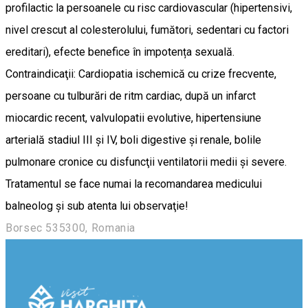
profilactic la persoanele cu risc cardiovascular (hipertensivi,
nivel crescut al colesterolului, fumători, sedentari cu factori
ereditari), efecte benefice în impotența sexuală.
Contraindicaţii: Cardiopatia ischemică cu crize frecvente,
persoane cu tulburări de ritm cardiac, după un infarct
miocardic recent, valvulopatii evolutive, hipertensiune
arterială stadiul III şi IV, boli digestive şi renale, bolile
pulmonare cronice cu disfuncţii ventilatorii medii şi severe.
Tratamentul se face numai la recomandarea medicului
balneolog şi sub atenta lui observaţie!
Borsec 535300, Romania