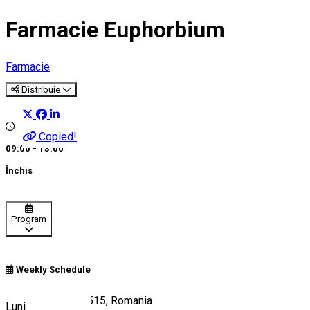
Farmacie Euphorbium
Farmacie
Distribuie
Copied!
09:00 - 13:00
Închis
Program
Weekly Schedule
158 Tomești 707515, Romania
Luni