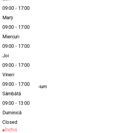
09:00
-
17:00
Marți
Hartă
09:00
-
17:00
Miercuri
09:00
-
17:00
0266-335492
Joi
09:00
-
17:00
Despre
Vineri
09:00
-
17:00
Farmacie Euphorbium
Sâmbătă
09:00
-
13:00
Alte sugestii
Duminică
Farmacie
Closed
Închis