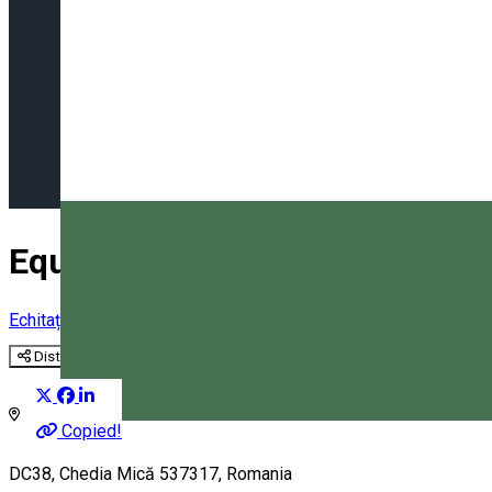
EquiTransylvania - Transylvan
Echitație
Ture călare
Distribuie
Copied!
Magyar
DC38, Chedia Mică 537317, Romania