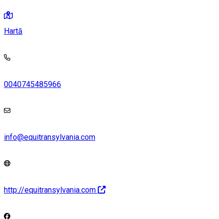
Hartă
0040745485966
info@equitransylvania.com
http://equitransylvania.com