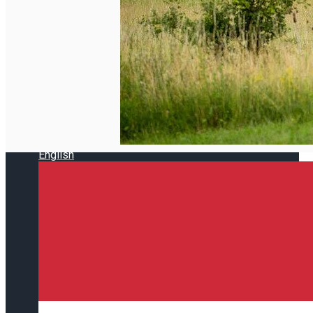
Închirieri de biciclete
English