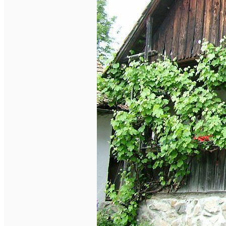
Închirieri de biciclete
English