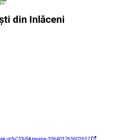
ti din Inlăceni
9gek-m%C3%BAzeuma-206403763602637