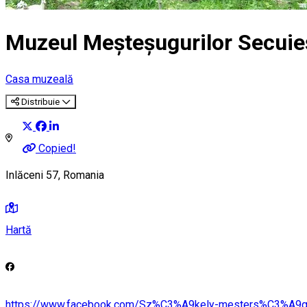
Muzeul Meșteșugurilor Secuieș
Casa muzeală
Distribuie
Copied!
Inlăceni 57, Romania
Hartă
https://www.facebook.com/Sz%C3%A9kely-mesters%C3%A