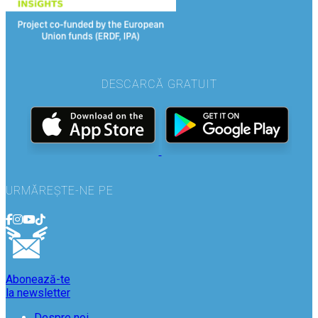
DESCARCĂ GRATUIT
URMĂREȘTE-NE PE
Abonează-te
la newsletter
Despre noi