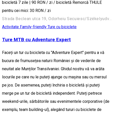
bicicletă 7 zile | 90 RON / zi / bicicletă Remorcă THULE
pentru cei mici: 30 RON / zi
Strada Beclean utca 19, Odorheiu Secuiesc/Székelyudvarhely 535600, Romania
Activitate Family-friendly
Ture cu biciclete
Ture MTB cu Adventure Expert
Faceți un tur cu bicicleta cu "Adventure Expert" pentru a vă
bucura de frumusețea naturii României și de vederile de
neuitat ale Munților Transilvaniei. Ghidul nostru vă va arăta
locurile pe care nu le puteți ajunge cu mașina sau cu mersul
pe jos. De asemenea, puteți închiria o bicicletă și puteți
merge pe un tur de bicicletă independent. Puteți petrece
weekend-urile, sărbătorile sau evenimentele corporative (de
exemplu, team building-ul), alegând tururi cu biciclete de