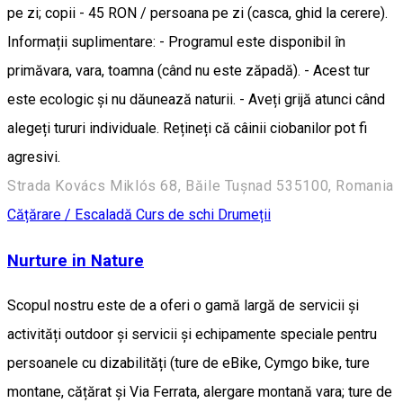
pe zi; copii - 45 RON / persoana pe zi (casca, ghid la cerere).
Informații suplimentare: - Programul este disponibil în
primăvara, vara, toamna (când nu este zăpadă). - Acest tur
este ecologic și nu dăunează naturii. - Aveți grijă atunci când
alegeți tururi individuale. Rețineți că câinii ciobanilor pot fi
agresivi.
Strada Kovács Miklós 68, Băile Tușnad 535100, Romania
Cățărare / Escaladă
Curs de schi
Drumeții
Nurture in Nature
Scopul nostru este de a oferi o gamă largă de servicii și
activități outdoor și servicii și echipamente speciale pentru
persoanele cu dizabilități (ture de eBike, Cymgo bike, ture
montane, cățărat și Via Ferrata, alergare montană vara; ture de