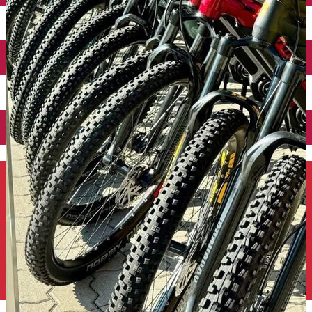
Închirieri auto
Închirieri de biciclete
English