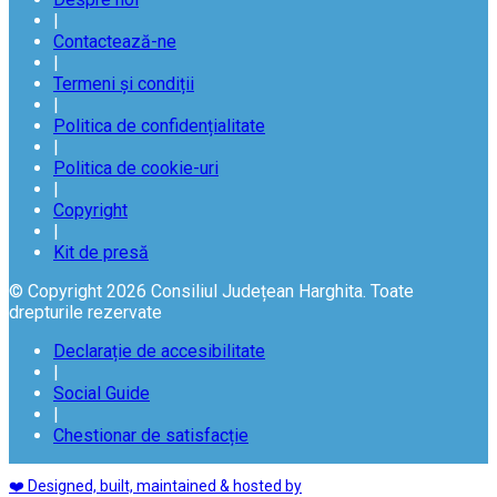
|
Contactează-ne
|
Termeni și condiții
|
Politica de confidențialitate
|
Politica de cookie-uri
|
Copyright
|
Kit de presă
© Copyright 2026 Consiliul Județean Harghita. Toate
drepturile rezervate
Declarație de accesibilitate
|
Social Guide
|
Chestionar de satisfacție
❤️ Designed, built, maintained & hosted by