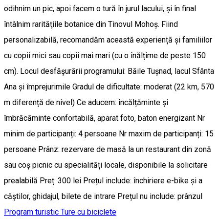
odihnim un pic, apoi facem o tură în jurul lacului, și în final
întâlnim rarităţiile botanice din Tinovul Mohoş. Fiind
personalizabilă, recomandăm această experiență și familiilor
cu copii mici sau copii mai mari (cu o înălțime de peste 150
cm). Locul desfășurării programului: Băile Tușnad, lacul Sfânta
Ana și împrejurimile Gradul de dificultate: moderat (22 km, 570
m diferență de nivel) Ce aducem: încălțăminte și
îmbrăcăminte confortabilă, aparat foto, baton energizant Nr
minim de participanți: 4 persoane Nr maxim de participanți: 15
persoane Prânz: rezervare de masă la un restaurant din zonă
sau coș picnic cu specialități locale, disponibile la solicitare
prealabilă Preț: 300 lei Prețul include: închiriere e-bike și a
căștilor, ghidajul, bilete de intrare Prețul nu include: prânzul
Program turistic
Ture cu biciclete