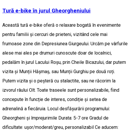
Tură e-bike în jurul Gheorgheniului
Această tură e-bike oferă o relaxare bogată în evenimente
pentru familii și cercuri de prieteni, vizitând cele mai
frumoase zone din Depresiunea Giurgeului. Urcăm pe vârfurile
alese mai ales pe drumuri cunoscute doar de localnici,
pedalăm în jurul Lacului Roșu, prin Cheile Bicazului, dar putem
vizita și Munții Hășmaș, sau Munții Gurghiu pe două roți.
Putem vizita și o peșteră cu stalactite, sau ne răcorim la
izvorul râului Olt. Toate traseele sunt personalizabile, fiind
concepute în funcție de interes, condiție și setea de
adrenalină a fiecăruia. Locul desfășurării programului:
Gheorgheni și împrejurimile Durata: 5-7 ore Gradul de
dificultate: ușor/moderat/greu, personalizabil Ce aducem: