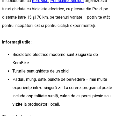
În colaborare cu
KeroBike
,
Pensiunea Anciupi
organizează
tururi ghidate cu biciclete electrice, cu plecare din Praid, pe
distanțe între 15 și 70 km, pe terenuri variate – potrivite atât
pentru începători, cât și pentru cicliști experimentați.
Informații utile:
Bicicletele electrice moderne sunt asigurate de
KeroBike.
Tururile sunt ghidate de un ghid.
Păduri, munți, sate, puncte de belvedere – mai multe
experiențe într-o singură zi! La cerere, programul poate
include ospitalitate rurală, cules de ciuperci, picnic sau
vizite la producători locali.