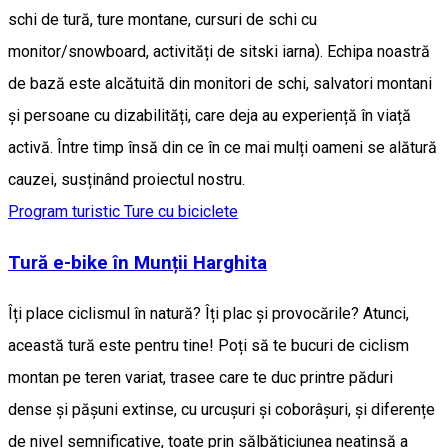
schi de tură, ture montane, cursuri de schi cu
monitor/snowboard, activități de sitski iarna). Echipa noastră
de bază este alcătuită din monitori de schi, salvatori montani
și persoane cu dizabilități, care deja au experiență în viață
activă. Între timp însă din ce în ce mai mulți oameni se alătură
cauzei, susținând proiectul nostru.
Program turistic
Ture cu biciclete
Tură e-bike în Munții Harghita
Îți place ciclismul în natură? Îți plac și provocările? Atunci,
această tură este pentru tine! Poți să te bucuri de ciclism
montan pe teren variat, trasee care te duc printre păduri
dense și pășuni extinse, cu urcuşuri şi coborâşuri, și diferențe
de nivel semnificative, toate prin sălbăticiunea neatinsă a