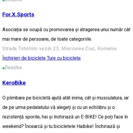
For.X.Sports
Asociația se ocupă cu promovarea și atragerea unui număr cât
mai mare de persoane, de toate categoriile.
Strada Töhötöm vezér 23, Miercurea Ciuc, Romania
Închirieri de biciclete
Ture cu biciclete
Deschis
KeroBike
O plimbare pe bicicletă ajută atât inima, cât și musculatura, iar
de pe urma pedalatului vă alegeți și cu un echilibru și o
rezistență sporite, hai și închiriază un E-BIKE! Ce poți face în
weekend? Încearcă și tu bicicletele Haibike! Închiriază și