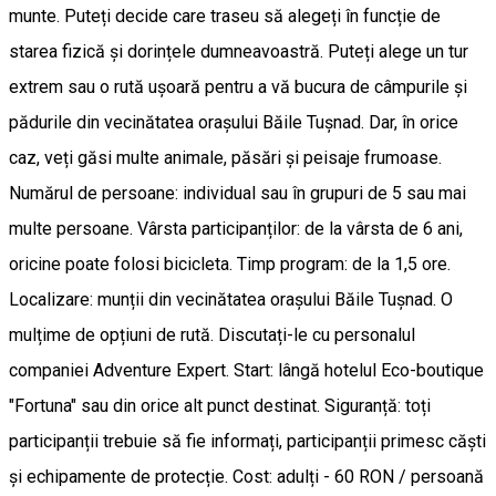
munte. Puteți decide care traseu să alegeți în funcție de
starea fizică și dorințele dumneavoastră. Puteți alege un tur
extrem sau o rută ușoară pentru a vă bucura de câmpurile și
pădurile din vecinătatea orașului Băile Tușnad. Dar, în orice
caz, veți găsi multe animale, păsări și peisaje frumoase.
Numărul de persoane: individual sau în grupuri de 5 sau mai
multe persoane. Vârsta participanților: de la vârsta de 6 ani,
oricine poate folosi bicicleta. Timp program: de la 1,5 ore.
Localizare: munții din vecinătatea orașului Băile Tușnad. O
mulțime de opțiuni de rută. Discutați-le cu personalul
companiei Adventure Expert. Start: lângă hotelul Eco-boutique
"Fortuna" sau din orice alt punct destinat. Siguranță: toți
participanții trebuie să fie informați, participanții primesc căști
și echipamente de protecție. Cost: adulți - 60 RON / persoană