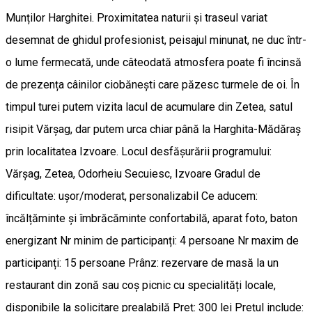
Munților Harghitei. Proximitatea naturii și traseul variat
desemnat de ghidul profesionist, peisajul minunat, ne duc într-
o lume fermecată, unde câteodată atmosfera poate fi încinsă
de prezența câinilor ciobănești care păzesc turmele de oi. În
timpul turei putem vizita lacul de acumulare din Zetea, satul
risipit Vărșag, dar putem urca chiar până la Harghita-Mădăraș
prin localitatea Izvoare. Locul desfășurării programului:
Vărșag, Zetea, Odorheiu Secuiesc, Izvoare Gradul de
dificultate: ușor/moderat, personalizabil Ce aducem:
încălțăminte și îmbrăcăminte confortabilă, aparat foto, baton
energizant Nr minim de participanți: 4 persoane Nr maxim de
participanți: 15 persoane Prânz: rezervare de masă la un
restaurant din zonă sau coș picnic cu specialități locale,
disponibile la solicitare prealabilă Preț: 300 lei Prețul include: