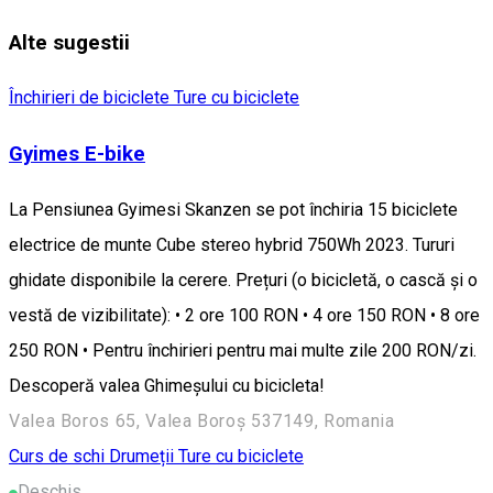
Alte sugestii
Închirieri de biciclete
Ture cu biciclete
Gyimes E-bike
La Pensiunea Gyimesi Skanzen se pot închiria 15 biciclete
electrice de munte Cube stereo hybrid 750Wh 2023. Tururi
ghidate disponibile la cerere. Prețuri (o bicicletă, o cască și o
vestă de vizibilitate): • 2 ore 100 RON • 4 ore 150 RON • 8 ore
250 RON • Pentru închirieri pentru mai multe zile 200 RON/zi.
Descoperă valea Ghimeșului cu bicicleta!
Valea Boros 65, Valea Boroș 537149, Romania
Curs de schi
Drumeții
Ture cu biciclete
Deschis