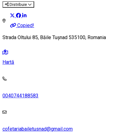
Distribuie
Copied!
Strada Oltului 85, Băile Tușnad 535100, Romania
Hartă
0040744188583
cofetariabailetusnad@gmail.com