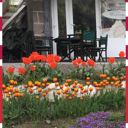
Închirieri auto
Închirieri de biciclete
English