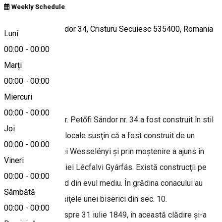
Weekly Schedule
Strada Petőfi Sándor 34, Cristuru Secuiesc 535400, Romania
Luni
00:00
-
00:00
Marți
Hartă
00:00
-
00:00
Despre
Miercuri
00:00
-
00:00
Conacul aflat în str. Petőfi Sándor nr. 34 a fost construit în stil
Joi
clasicist. Datinile locale susţin că a fost construit de un
00:00
-
00:00
membru al familiei Wesselényi şi prin moştenire a ajuns în
Vineri
proprietatea familiei Lécfalvi Gyárfás. Există construcţii pe
00:00
-
00:00
acest loc începând din evul mediu. În grădina conacului au
Sâmbătă
fost găsite rămăşiţele unei biserici din sec. 10.
00:00
-
00:00
În noaptea de 30 spre 31 iulie 1849, în această clădire și-a