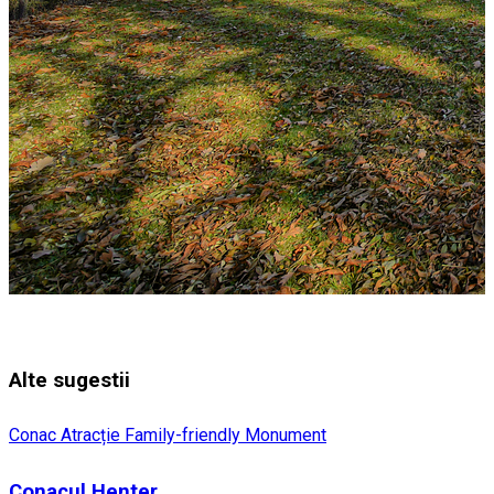
Alte sugestii
Conac
Atracție Family-friendly
Monument
Conacul Henter