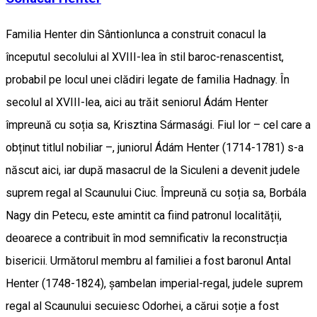
Familia Henter din Sântionlunca a construit conacul la
începutul secolului al XVIII-lea în stil baroc-renascentist,
probabil pe locul unei clădiri legate de familia Hadnagy. În
secolul al XVIII-lea, aici au trăit seniorul Ádám Henter
împreună cu soția sa, Krisztina Sármasági. Fiul lor – cel care a
obținut titlul nobiliar –, juniorul Ádám Henter (1714-1781) s-a
născut aici, iar după masacrul de la Siculeni a devenit judele
suprem regal al Scaunului Ciuc. Împreună cu soția sa, Borbála
Nagy din Petecu, este amintit ca fiind patronul localității,
deoarece a contribuit în mod semnificativ la reconstrucția
bisericii. Următorul membru al familiei a fost baronul Antal
Henter (1748-1824), șambelan imperial-regal, judele suprem
regal al Scaunului secuiesc Odorhei, a cărui soție a fost