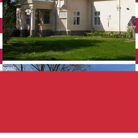
Închirieri auto
Închirieri de biciclete
English