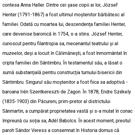
contesa Anna Haller. Dintre cei șase copii ai lor, József
Henter (1791-1867) a fost ultimul moștenitor bărbătesc al
familiei. Odată cu moartea lui, descendența familiei Henter,
care devenise baronică în 1754, s-a stins. József Henter,
cunoscut pentru filantropia sa, mecenantul teatrului și al
muzeelor, deși a locuit în Călimănești, a fost înmormântat în
cripta familiei din Sântimbru. În testamentul său, a lăsat o
sumă substanțială pentru construcția turnului bisericii din
Sântimbru. Singurul său moștenitor a fost fiica sa adoptivă -
baroana Irén Szentkereszti de Zagon. În 1878, Endre Székely
(1835-1903) din Păcureni, prim-pretor al districtului
Sânmartin, a cumpărat proprietatea vastă și s-a mutat în conac
împreună cu soția sa, Adél Babolcs. În acest moment, preotul
paroh Sándor Veress a consemnat în Historia domus că