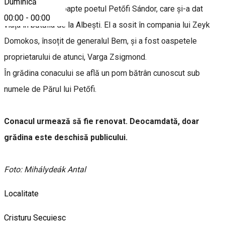
Duminică
petrecut ultima noapte poetul Petőfi Sándor, care și-a dat
00:00
-
00:00
viața în bătălia de la Albești. El a sosit în compania lui Zeyk
Domokos, însoțit de generalul Bem, și a fost oaspetele
proprietarului de atunci, Varga Zsigmond.
În grădina conacului se află un pom bătrân cunoscut sub
numele de Părul lui Petőfi.
Conacul urmează să fie renovat. Deocamdată, doar
grădina este deschisă publicului.
Foto: Mihálydeák Antal
Localitate
Cristuru Secuiesc