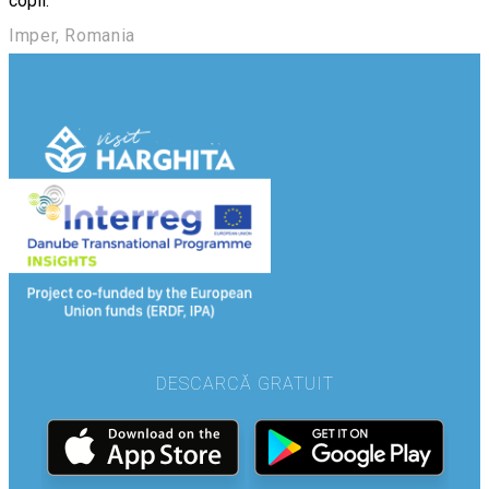
copii.
Imper, Romania
DESCARCĂ GRATUIT