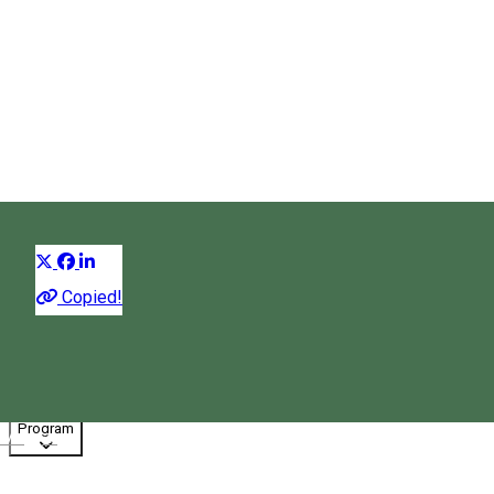
Conacul Gyárfás
Conac
Distribuie
Copied!
00:00 - 00:00
Deschis
Program
Magyar