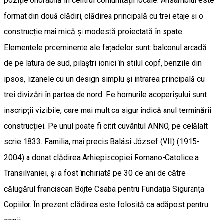
poziție onorabilă în centrul comunității locale. Ansamblul este
format din două clădiri, clădirea principală cu trei etaje și o
construcție mai mică și modestă proiectată în spate.
Elementele proeminente ale fațadelor sunt: balconul arcadă
de pe latura de sud, pilaștri ionici în stilul copf, benzile din
ipsos, lizanele cu un design simplu și intrarea principală cu
trei divizări în partea de nord. Pe hornurile acoperișului sunt
inscripții vizibile, care mai mult ca sigur indică anul terminării
construcției. Pe unul poate fi citit cuvântul ANNO, pe celălalt
scrie 1833. Familia, mai precis Balási József (VII) (1915-
2004) a donat clădirea Arhiepiscopiei Romano-Catolice a
Transilvaniei, și a fost închiriată pe 30 de ani de către
călugărul franciscan Böjte Csaba pentru Fundația Siguranța
Copiilor. În prezent clădirea este folosită ca adăpost pentru