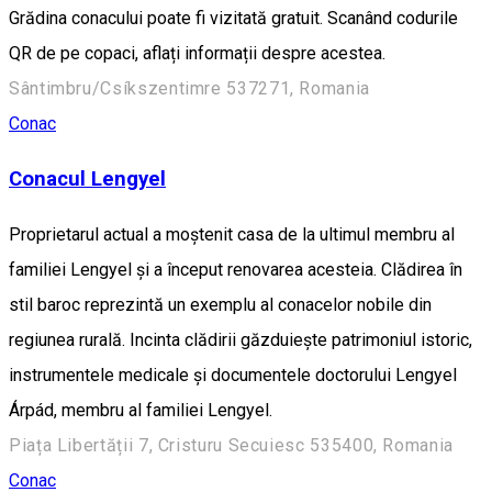
Grădina conacului poate fi vizitată gratuit. Scanând codurile
QR de pe copaci, aflați informații despre acestea.
Sântimbru/Csíkszentimre 537271, Romania
Conac
Conacul Lengyel
Proprietarul actual a moștenit casa de la ultimul membru al
familiei Lengyel și a început renovarea acesteia. Clădirea în
stil baroc reprezintă un exemplu al conacelor nobile din
regiunea rurală. Incinta clădirii găzduiește patrimoniul istoric,
instrumentele medicale și documentele doctorului Lengyel
Árpád, membru al familiei Lengyel.
Piața Libertății 7, Cristuru Secuiesc 535400, Romania
Conac