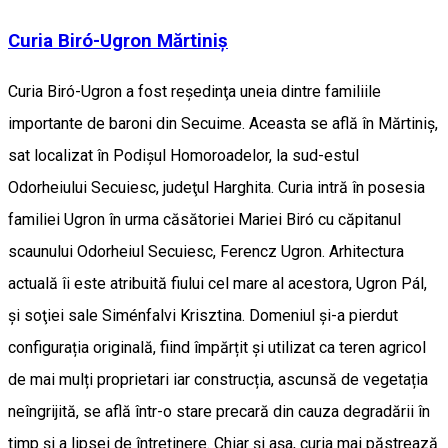
Curia Biró-Ugron Mărtiniș
Curia Biró-Ugron a fost reşedinţa uneia dintre familiile
importante de baroni din Secuime. Aceasta se află în Mărtiniş,
sat localizat în Podișul Homoroadelor, la sud-estul
Odorheiului Secuiesc, judeţul Harghita. Curia intră în posesia
familiei Ugron în urma căsătoriei Mariei Biró cu căpitanul
scaunului Odorheiul Secuiesc, Ferencz Ugron. Arhitectura
actuală îi este atribuită fiului cel mare al acestora, Ugron Pál,
şi soţiei sale Siménfalvi Krisztina. Domeniul și-a pierdut
configurația originală, fiind împărțit și utilizat ca teren agricol
de mai mulți proprietari iar construcția, ascunsă de vegetația
neîngrijită, se află într-o stare precară din cauza degradării în
timp și a lipsei de întreţinere. Chiar și așa, curia mai păstrează