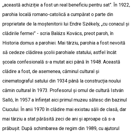
„această achiziție a fost un real beneficiu pentru sat”. În 1922,
parohia locală romano-catolică a cumpărat o parte din
proprietate de la moștenitorii lui Endre Székely, „cu conacul și
clădirile fermei” - scria Balázs Kovács, preot paroh, în
Historia domus a parohiei. Mai târziu, parohia a fost nevoită
să cedeze clădirea școlii parohiale statului, astfel încât
școala confesională s-a mutat aici până în 1948. Această
clădire a fost, de asemenea, căminul cultural și
cinematograful satului din 1934 până la construcția noului
cămin cultural în 1973. Profesorul și omul de cultură István
Salló, în 1957 a înființat aici primul muzeu sătesc din bazinul
Ciucului. În anii 1970 în clădire mai existau săli de clasă, dar
mai târziu a stat părăsită zeci de ani și aproape că s-a
prăbușit. După schimbarea de regim din 1989, cu ajutorul