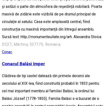
și astăzi o parte din atmosfera de reședință nobiliară. Poarta
masivă de zidărie este vizibilă de pe drumul principal de
circulație al satului. Casa este amplasată central, fiind
construcția cu maximă importanță din întregul ansamblu.
Sursă text: http://monumenteuitate.org/arh. Alexandra Stoica
DC27, Mărtiniș 537175, Romania
Conac
Conacul Balási Imper
Clădirea de tip castel datează din primele decenii ale
secolului al XIX-lea, fiind construită probabil în 1833 pentru
cel mai important membru al familiei Balási, la ordinul lui
Balási József (1778-1855). Familia Balási s-a bucurat de o