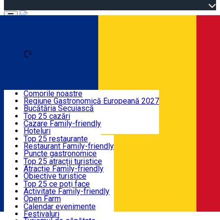
Open main menu
Loading
Descoperă
Comorile noastre
Regiune Gastronomică Europeană 2027
Unde poți dormi
Bucătăria Secuiască
Ghid Audio
Top 25 cazări
Harghita legendară
Cazare Family-friendly
Ce să mănânci și ce să bei
Încearcă-le
Hoteluri
Moteluri
Top 25 restaurante
Pensiuni
Restaurant Family-friendly
Ce să vizitezi
Hosteluri
Puncte gastronomice
Vile
Produs Secuiesc
Top 25 atracții turistice
Cabane
Produs montan
Atracție Family-friendly
Ce poți face
Apartamente
Restaurante, Pizzerii
Obiective turistice
Camere de închiriat
Fast Food
Cultură
Top 25 ce poți face
Camping
Cafenele
Harghita sacrală
Activitate Family-friendly
Evenimente
Glamping
Cofetării, Clătitărie
Tradiții și obiceiuri
Open Farm
Toate cazările
Gelaterie
Ateliere demonstrative
Trasee tematice
Calendar evenimente
Toate restaurantele
Viaţa sălbatică
Festivaluri
Info utile
Română