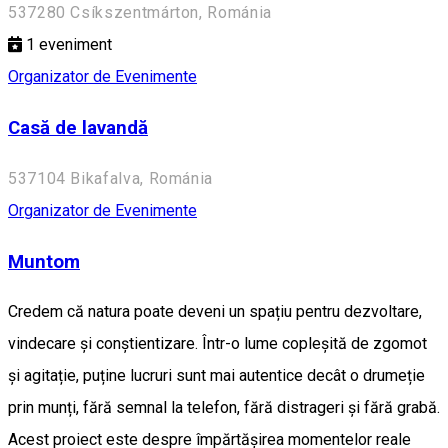
537280 Csíkszentmárton, Románia
1
eveniment
Organizator de Evenimente
Casă de lavandă
537104 Bikafalva, Románia
Organizator de Evenimente
Muntom
Credem că natura poate deveni un spațiu pentru dezvoltare,
vindecare și conștientizare. Într-o lume copleșită de zgomot
și agitație, puține lucruri sunt mai autentice decât o drumeție
prin munți, fără semnal la telefon, fără distrageri și fără grabă.
Acest proiect este despre împărtășirea momentelor reale