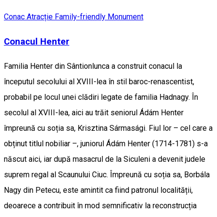
Conac
Atracție Family-friendly
Monument
Conacul Henter
Familia Henter din Sântionlunca a construit conacul la
începutul secolului al XVIII-lea în stil baroc-renascentist,
probabil pe locul unei clădiri legate de familia Hadnagy. În
secolul al XVIII-lea, aici au trăit seniorul Ádám Henter
împreună cu soția sa, Krisztina Sármasági. Fiul lor – cel care a
obținut titlul nobiliar –, juniorul Ádám Henter (1714-1781) s-a
născut aici, iar după masacrul de la Siculeni a devenit judele
suprem regal al Scaunului Ciuc. Împreună cu soția sa, Borbála
Nagy din Petecu, este amintit ca fiind patronul localității,
deoarece a contribuit în mod semnificativ la reconstrucția