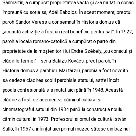
Sânmartin, a cumpărat proprietatea vastă și s-a mutat în conac
împreună cu soția sa, Adél Babolcs. În acest moment, preotul
paroh Sándor Veress a consemnat în Historia domus că
„această achiziție a fost un real beneficiu pentru sat”. În 1922,
parohia locală romano-catolică a cumpărat o parte din
proprietate de la moștenitorii lui Endre Székely, „cu conacul și
clădirile fermei” - scria Balázs Kovács, preot paroh, în
Historia domus a parohiei. Mai târziu, parohia a fost nevoită
să cedeze clădirea școlii parohiale statului, astfel încât
școala confesională s-a mutat aici până în 1948. Această
clădire a fost, de asemenea, căminul cultural și
cinematograful satului din 1934 până la construcția noului
cămin cultural în 1973. Profesorul și omul de cultură István
Salló, în 1957 a înființat aici primul muzeu sătesc din bazinul