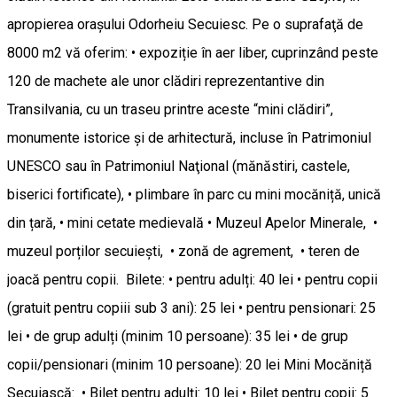
apropierea orașului Odorheiu Secuiesc. Pe o suprafaţă de
8000 m2 vă oferim: • expoziție în aer liber, cuprinzând peste
120 de machete ale unor clădiri reprezentantive din
Transilvania, cu un traseu printre aceste “mini clădiri”,
monumente istorice şi de arhitectură, incluse în Patrimoniul
UNESCO sau în Patrimoniul Naţional (mănăstiri, castele,
biserici fortificate), • plimbare în parc cu mini mocăniță, unică
din țară, • mini cetate medievală • Muzeul Apelor Minerale, •
muzeul porților secuiești, • zonă de agrement, • teren de
joacă pentru copii. Bilete: • pentru adulți: 40 lei • pentru copii
(gratuit pentru copiii sub 3 ani): 25 lei • pentru pensionari: 25
lei • de grup adulți (minim 10 persoane): 35 lei • de grup
copii/pensionari (minim 10 persoane): 20 lei Mini Mocăniță
Secuiască: • Bilet pentru adulți: 10 lei • Bilet pentru copii: 5