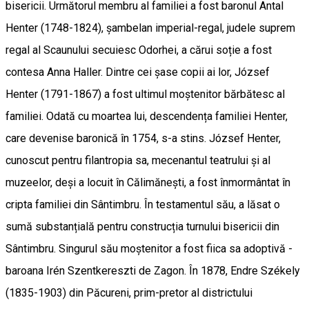
bisericii. Următorul membru al familiei a fost baronul Antal
Henter (1748-1824), șambelan imperial-regal, judele suprem
regal al Scaunului secuiesc Odorhei, a cărui soție a fost
contesa Anna Haller. Dintre cei șase copii ai lor, József
Henter (1791-1867) a fost ultimul moștenitor bărbătesc al
familiei. Odată cu moartea lui, descendența familiei Henter,
care devenise baronică în 1754, s-a stins. József Henter,
cunoscut pentru filantropia sa, mecenantul teatrului și al
muzeelor, deși a locuit în Călimănești, a fost înmormântat în
cripta familiei din Sântimbru. În testamentul său, a lăsat o
sumă substanțială pentru construcția turnului bisericii din
Sântimbru. Singurul său moștenitor a fost fiica sa adoptivă -
baroana Irén Szentkereszti de Zagon. În 1878, Endre Székely
(1835-1903) din Păcureni, prim-pretor al districtului