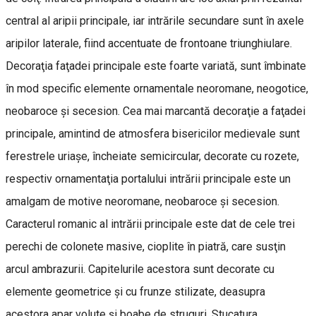
central al aripii principale, iar intrările secundare sunt în axele
aripilor laterale, fiind accentuate de frontoane triunghiulare.
Decoraţia faţadei principale este foarte variată, sunt îmbinate
în mod specific elemente ornamentale neoromane, neogotice,
neobaroce şi secesion. Cea mai marcantă decoraţie a faţadei
principale, amintind de atmosfera bisericilor medievale sunt
ferestrele uriaşe, încheiate semicircular, decorate cu rozete,
respectiv ornamentaţia portalului intrării principale este un
amalgam de motive neoromane, neobaroce şi secesion.
Caracterul romanic al intrării principale este dat de cele trei
perechi de colonete masive, cioplite în piatră, care susţin
arcul ambrazurii. Capitelurile acestora sunt decorate cu
elemente geometrice şi cu frunze stilizate, deasupra
acestora apar volute şi boabe de struguri. Stucatura