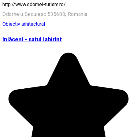
http://www.odorhei-turism.ro/
Odorheiu Secuiesc 535600, Romania
Obiectiv arhitectural
Inlăceni - satul labirint