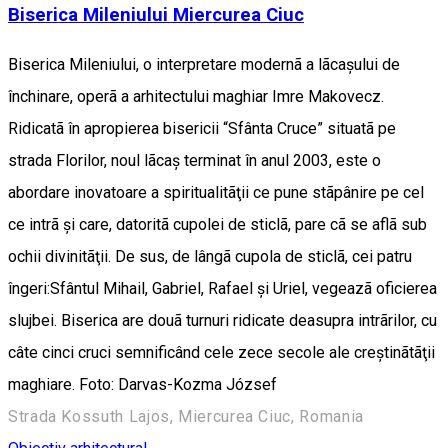
Biserica Mileniului Miercurea Ciuc
Biserica Mileniului, o interpretare modernã a lãcaşului de
închinare, operã a arhitectului maghiar Imre Makovecz.
Ridicatã în apropierea bisericii “Sfânta Cruce” situatã pe
strada Florilor, noul lãcaş terminat în anul 2003, este o
abordare inovatoare a spiritualitãţii ce pune stãpânire pe cel
ce intrã şi care, datoritã cupolei de sticlã, pare cã se aflã sub
ochii divinitãţii. De sus, de lângã cupola de sticlã, cei patru
îngeri:Sfântul Mihail, Gabriel, Rafael şi Uriel, vegeazã oficierea
slujbei. Biserica are douã turnuri ridicate deasupra intrãrilor, cu
câte cinci cruci semnificând cele zece secole ale creştinãtãţii
maghiare. Foto: Darvas-Kozma József
Strada Kossuth Lajos, Miercurea Ciuc, Romania