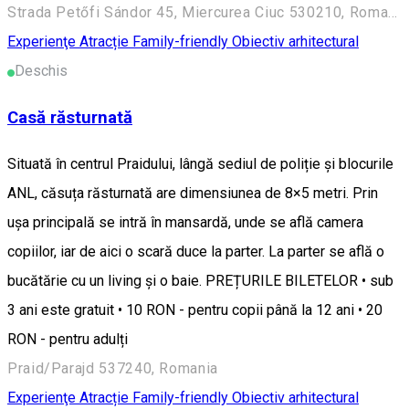
Strada Petőfi Sándor 45, Miercurea Ciuc 530210, Romania
Experienţe
Atracție Family-friendly
Obiectiv arhitectural
Deschis
Casă răsturnată
Situată în centrul Praidului, lângă sediul de poliție și blocurile
ANL, căsuța răsturnată are dimensiunea de 8×5 metri. Prin
ușa principală se intră în mansardă, unde se află camera
copiilor, iar de aici o scară duce la parter. La parter se află o
bucătărie cu un living și o baie. PREȚURILE BILETELOR • sub
3 ani este gratuit • 10 RON - pentru copii până la 12 ani • 20
RON - pentru adulți
Praid/Parajd 537240, Romania
Experienţe
Atracție Family-friendly
Obiectiv arhitectural