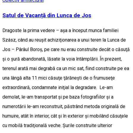
Obiectiv arhitectural
Satul de Vacanță din Lunca de Jos
Dragoste la prima vedere – aşa a început munca familiei
Szász, când au reuşit achiziţionarea a unui teren la Lunca de
Jos – Pârâul Boroş, pe care nu erau construite decât o căsuţă
şi o şură abandonată, lăsate la voia întâmplării. În prezent,
terenul arată mai degrabă ca un mic sat, fiind construite pe ea
una lângă alta 11 mici căsuţe ţărăneşti de o frumuseţe
extraordinară, condamnate iniţial la degradare. Le-am
demolat, le-am transportat şi pe baza fotografiilor şi a
numerotării le-am reconstruit, păstrând metoda originală de
humuire, atât în interior, cât şi în exterior şi mobilând căsuţele
cu mobilă tradiţională veche. Șurile construite ulterior