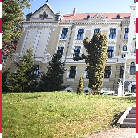
Închirieri auto
Închirieri de biciclete
English