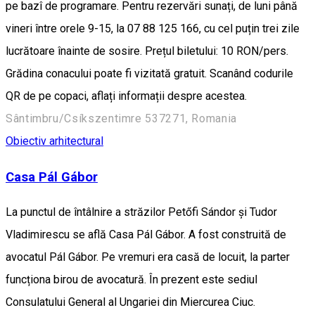
pe bazî de programare. Pentru rezervări sunați, de luni până
vineri între orele 9-15, la 07 88 125 166, cu cel puțin trei zile
lucrătoare înainte de sosire. Prețul biletului: 10 RON/pers.
Grădina conacului poate fi vizitată gratuit. Scanând codurile
QR de pe copaci, aflați informații despre acestea.
Sântimbru/Csíkszentimre 537271, Romania
Obiectiv arhitectural
Casa Pál Gábor
La punctul de întâlnire a străzilor Petőfi Sándor şi Tudor
Vladimirescu se află Casa Pál Gábor. A fost construită de
avocatul Pál Gábor. Pe vremuri era casă de locuit, la parter
funcționa birou de avocatură. În prezent este sediul
Consulatului General al Ungariei din Miercurea Ciuc.