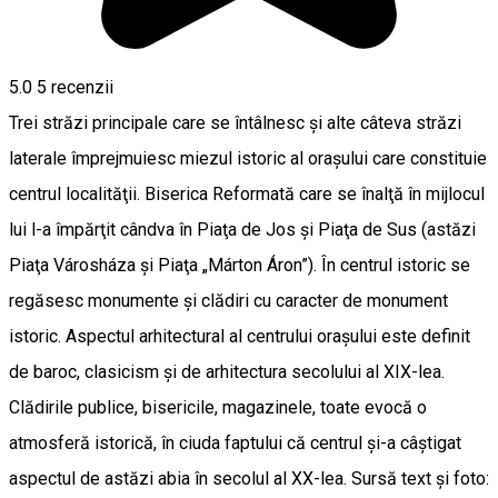
5.0
5
recenzii
Trei străzi principale care se întâlnesc şi alte câteva străzi
laterale împrejmuiesc miezul istoric al oraşului care constituie
centrul localităţii. Biserica Reformată care se înalţă în mijlocul
lui l-a împărţit cândva în Piaţa de Jos şi Piaţa de Sus (astăzi
Piaţa Városháza şi Piaţa „Márton Áron”). În centrul istoric se
regăsesc monumente şi clădiri cu caracter de monument
istoric. Aspectul arhitectural al centrului oraşului este definit
de baroc, clasicism şi de arhitectura secolului al XIX-lea.
Clădirile publice, bisericile, magazinele, toate evocă o
atmosferă istorică, în ciuda faptului că centrul şi-a câştigat
aspectul de astăzi abia în secolul al XX-lea. Sursă text și foto: