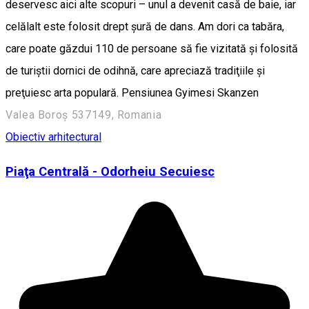
deservesc aici alte scopuri – unul a devenit casă de baie, iar
celălalt este folosit drept şură de dans. Am dori ca tabăra,
care poate găzdui 110 de persoane să fie vizitată şi folosită
de turiştii dornici de odihnă, care apreciază tradiţiile şi
preţuiesc arta populară. Pensiunea Gyimesi Skanzen
Valea Boroș 537149, Romania
Obiectiv arhitectural
Piaţa Centrală - Odorheiu Secuiesc