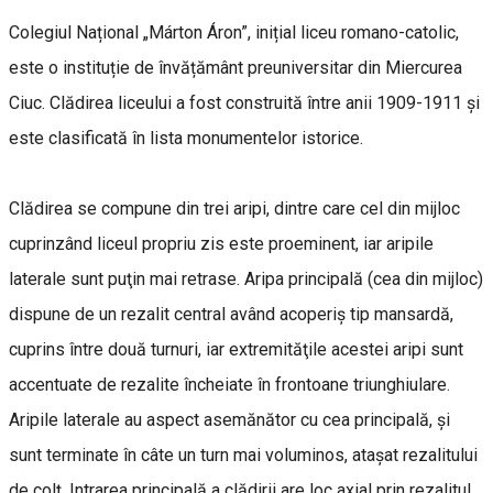
Colegiul Național „Márton Áron”, inițial liceu romano-catolic,
este o instituție de învățământ preuniversitar din Miercurea
Ciuc. Clădirea liceului a fost construită între anii 1909-1911 și
este clasificată în lista monumentelor istorice.
Clădirea se compune din trei aripi, dintre care cel din mijloc
cuprinzând liceul propriu zis este proeminent, iar aripile
laterale sunt puţin mai retrase. Aripa principală (cea din mijloc)
dispune de un rezalit central având acoperiş tip mansardă,
cuprins între două turnuri, iar extremităţile acestei aripi sunt
accentuate de rezalite încheiate în frontoane triunghiulare.
Aripile laterale au aspect asemănător cu cea principală, şi
sunt terminate în câte un turn mai voluminos, ataşat rezalitului
de colţ. Intrarea principală a clădirii are loc axial prin rezalitul