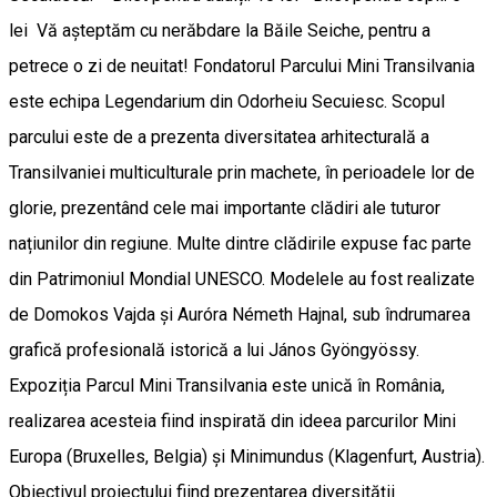
lei Vă așteptăm cu nerăbdare la Băile Seiche, pentru a
petrece o zi de neuitat! Fondatorul Parcului Mini Transilvania
este echipa Legendarium din Odorheiu Secuiesc. Scopul
parcului este de a prezenta diversitatea arhitecturală a
Transilvaniei multiculturale prin machete, în perioadele lor de
glorie, prezentând cele mai importante clădiri ale tuturor
națiunilor din regiune. Multe dintre clădirile expuse fac parte
din Patrimoniul Mondial UNESCO. Modelele au fost realizate
de Domokos Vajda și Auróra Németh Hajnal, sub îndrumarea
grafică profesională istorică a lui János Gyöngyössy.
Expoziția Parcul Mini Transilvania este unică în România,
realizarea acesteia fiind inspirată din ideea parcurilor Mini
Europa (Bruxelles, Belgia) și Minimundus (Klagenfurt, Austria).
Obiectivul proiectului fiind prezentarea diversității