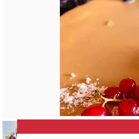
Închirieri de biciclete
English