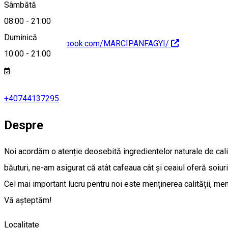
Sâmbătă
08:00
-
21:00
Duminică
https://www.facebook.com/MARCIPANFAGYI/
10:00
-
21:00
+40744137295
Despre
Noi acordăm o atenție deosebită ingredientelor naturale de calit
băuturi, ne-am asigurat că atât cafeaua cât și ceaiul oferă soiuri 
Cel mai important lucru pentru noi este menținerea calității, men
Vă așteptăm!
Localitate