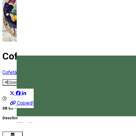
Cofetăria Marcipán
Cofetărie
Distribuie
Copied!
08:00 - 21:00
Deschis
Magyar