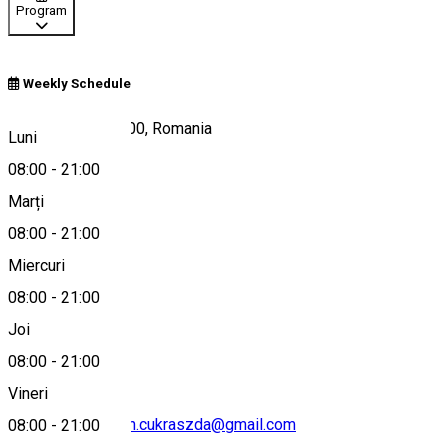
Program
Weekly Schedule
Gheorgheni 535500, Romania
Luni
08:00
-
21:00
Marți
Hartă
08:00
-
21:00
Miercuri
08:00
-
21:00
+40744137295
Joi
08:00
-
21:00
Vineri
cofetaria.marcipan.cukraszda@gmail.com
08:00
-
21:00