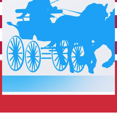
Închirieri auto
Închirieri de biciclete
English