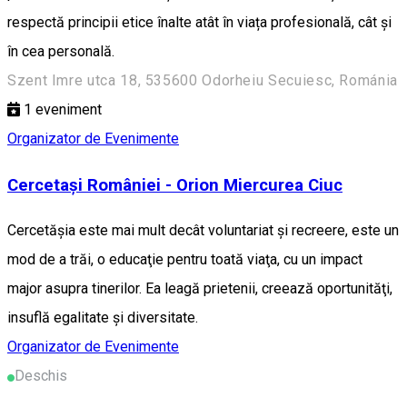
respectă principii etice înalte atât în viața profesională, cât și
în cea personală.
Szent Imre utca 18, 535600 Odorheiu Secuiesc, Románia
1
eveniment
Organizator de Evenimente
Cercetași României - Orion Miercurea Ciuc
Cercetăşia este mai mult decât voluntariat şi recreere, este un
mod de a trăi, o educaţie pentru toată viaţa, cu un impact
major asupra tinerilor. Ea leagă prietenii, creează oportunităţi,
insuflă egalitate şi diversitate.
Organizator de Evenimente
Deschis