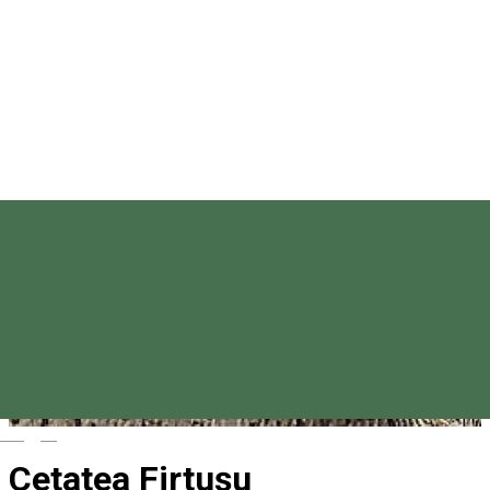
Magyar
Cetatea Firtușu