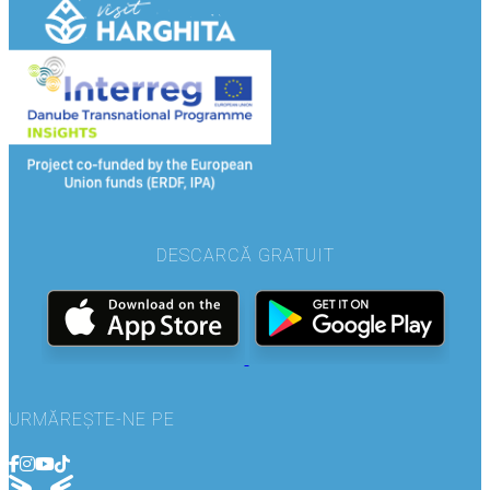
DESCARCĂ GRATUIT
URMĂREȘTE-NE PE