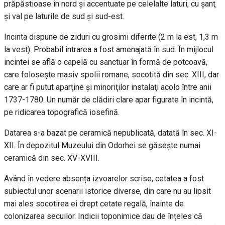
prăpăstioase în nord şi accentuate pe celelalte laturi, cu şanţ
şi val pe laturile de sud şi sud-est.
Incinta dispune de ziduri cu grosimi diferite (2 m la est, 1,3 m
la vest). Probabil intrarea a fost amenajată în sud. În mijlocul
incintei se află o capelă cu sanctuar în formă de potcoavă,
care foloseşte masiv spolii romane, socotită din sec. XIII, dar
care ar fi putut aparţine şi minoriţilor instalaţi acolo între anii
1737-1780. Un număr de clădiri clare apar figurate în incintă,
pe ridicarea topografică iosefină.
Datarea s-a bazat pe ceramică nepublicată, datată în sec. XI-
XII. În depozitul Muzeului din Odorhei se găseşte numai
ceramică din sec. XV-XVIII.
Având în vedere absența izvoarelor scrise, cetatea a fost
subiectul unor scenarii istorice diverse, din care nu au lipsit
mai ales socotirea ei drept cetate regală, înainte de
colonizarea secuilor. Indicii toponimice dau de înţeles că