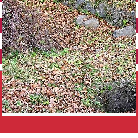
Închirieri auto
Închirieri de biciclete
English