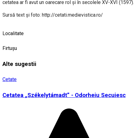
cetatea ar fi avut un oarecare rol şi în secolele XV-XVI (1597).
Sursă text și foto: http://cetati.medievistica.ro/
Localitate
Firtușu
Alte sugestii
Cetate
Cetatea „Székelytámadt” - Odorheiu Secuiesc