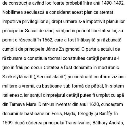
de construcţie având loc foarte probabil între anii 1490-1492.
Nobilimea secuiască a considerat acest plan ca atentat
împotriva privilegiilor ei, drept urmare s-a împotrivit planurilor
principelui. Secuii de rând, simţind în pericol libertatea lor, au
pornit o răscoală în 1562, care a fost înăbuşită şi răzbunată
cumplit de principele János Zsigmond. O parte a actului de
răzbunare o constituia tocmai construirea cetăţii pentru a-i
ţine în frâu pe secui. Cetatea a fost denumită în mod ironic
Székelytámadt („Secuiul atacă”) şi construită conform viziunii
militare a vremii, cu bastioane sub formă de pătrat, în sistem
italienesc, iar şanţul dimprejurul cetăţii putea fi umplut cu apă
din Târnava Mare. Dintr-un inventar din anul 1620, cunoaştem
denumirile bastioanelor: Fóris, Hajdú, Telegdy şi Bánffy. În
1599, după căderea principelui Transilvaniei, Báthory András,