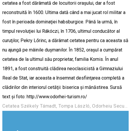
cetatea a fost dărâmată de locuitorii oraşului, dar a fost
reconstruită în 1600. Ultima dată când a mai jucat rol militar a
fost în perioada dominaţiei habsburgice. Până la urmă, în
timpul revoluţiei lui Rákóczi, în 1706, ultimul conducător al
curuţilor, Pekry Lőrinc, a dărâmat cetatea pentru ca aceasta să
nu ajungă pe mâinile duşmanilor. În 1852, oraşul a cumpărat
cetatea de la ultimul său proprietar, familia Kornis. În anul
1891, a fost construită clădirea neoclasicistă a Gimnaziului
Real de Stat, iar aceasta a însemnat desfiinţarea completă a
clădirilor din interiorul cetăţii: biserica şi mănăstirea. Sursă
text și foto: http://www.odorhei-turism.ro/
Cetatea Székely Támadt, Tompa László, Odorheiu Secuiesc 535600, Romania