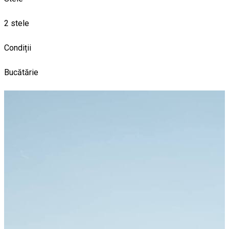
2 stele
Condiții
Bucătărie