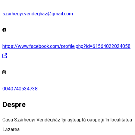
szarhegyi.vendeghaz@gmail.com
https://www.facebook.com/profile.php?id=61564022024058
0040740534738
Despre
Casa Szárhegyi Vendégház își așteaptă oaspeții în localitatea
Lăzarea.