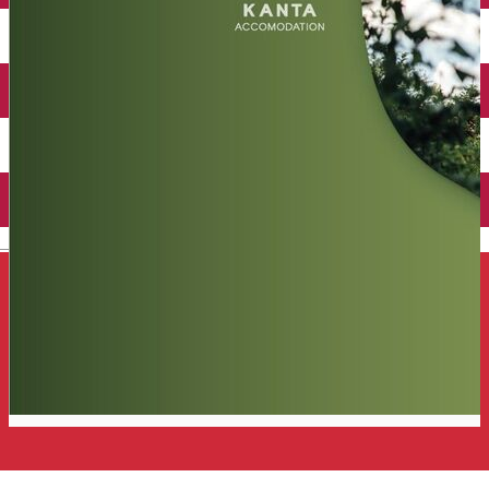
Închirieri auto
Închirieri de biciclete
English