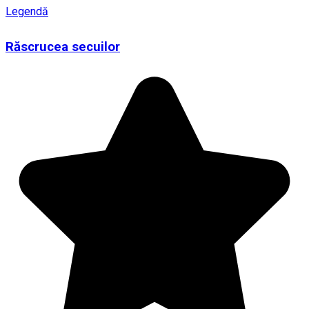
Legendă
Răscrucea secuilor