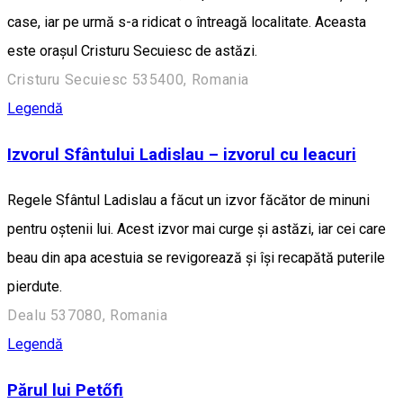
case, iar pe urmă s-a ridicat o întreagă localitate. Aceasta
este orașul Cristuru Secuiesc de astăzi.
Cristuru Secuiesc 535400, Romania
Legendă
Izvorul Sfântului Ladislau – izvorul cu leacuri
Regele Sfântul Ladislau a făcut un izvor făcător de minuni
pentru oștenii lui. Acest izvor mai curge și astăzi, iar cei care
beau din apa acestuia se revigorează și își recapătă puterile
pierdute.
Dealu 537080, Romania
Legendă
Părul lui Petőfi