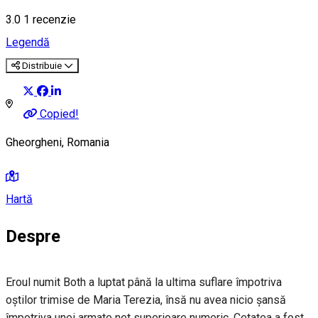
3.0
1 recenzie
Legendă
Distribuie
Copied!
Gheorgheni, Romania
Hartă
Despre
Eroul numit Both a luptat până la ultima suflare împotriva
oștilor trimise de Maria Terezia, însă nu avea nicio șansă
împotriva unei armate net superioare numeric. Cetatea a fost