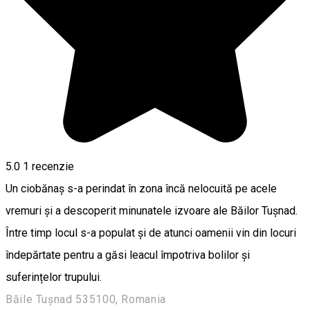
5.0
1 recenzie
Un ciobănaș s-a perindat în zona încă nelocuită pe acele
vremuri și a descoperit minunatele izvoare ale Băilor Tușnad.
Între timp locul s-a populat și de atunci oamenii vin din locuri
îndepărtate pentru a găsi leacul împotriva bolilor și
suferințelor trupului.
Băile Tușnad 535100, Romania