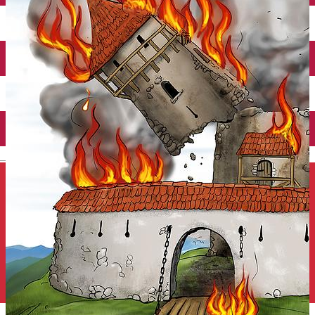
Închirieri auto
Închirieri de biciclete
English