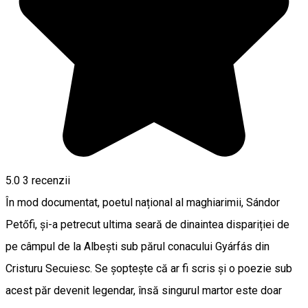
5.0
3
recenzii
În mod documentat, poetul național al maghiarimii, Sándor
Petőfi, și-a petrecut ultima seară de dinaintea dispariției de
pe câmpul de la Albești sub părul conacului Gyárfás din
Cristuru Secuiesc. Se șoptește că ar fi scris și o poezie sub
acest păr devenit legendar, însă singurul martor este doar