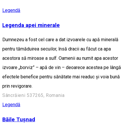
Legendă
Legenda apei minerale
Dumnezeu a fost cel care a dat izvoarele cu apă minerală
pentru tămăduirea secuilor, însă dracii au făcut ca apa
acestora să miroase a sulf. Oamenii au numit apa acestor
izvoare „borviz” – apă de vin – deoarece acestea pe lângă
efectele benefice pentru sănătate mai readuc și voia bună
prin revigorare.
Sâncrăieni 537265, Romania
Legendă
Băile Tușnad