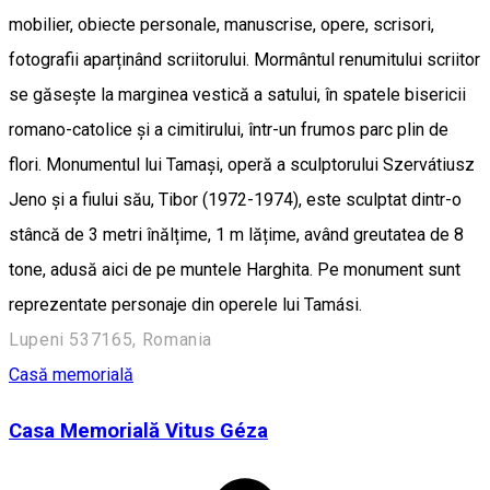
mobilier, obiecte personale, manuscrise, opere, scrisori,
fotografii aparținând scriitorului. Mormântul renumitului scriitor
se găsește la marginea vestică a satului, în spatele bisericii
romano-catolice și a cimitirului, într-un frumos parc plin de
flori. Monumentul lui Tamași, operă a sculptorului Szervátiusz
Jeno și a fiului său, Tibor (1972-1974), este sculptat dintr-o
stâncă de 3 metri înălțime, 1 m lățime, având greutatea de 8
tone, adusă aici de pe muntele Harghita. Pe monument sunt
reprezentate personaje din operele lui Tamási.
Lupeni 537165, Romania
Casă memorială
Casa Memorială Vitus Géza