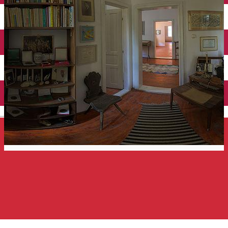
Închirieri auto
Închirieri de biciclete
English