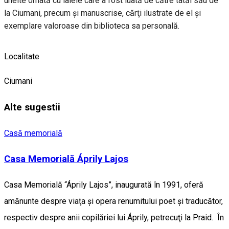
unelte ornată cu lalele care a fost luată de către tatăl său de
la Ciumani, precum şi manuscrise, cărţi ilustrate de el şi
exemplare valoroase din biblioteca sa personală.
Localitate
Ciumani
Alte sugestii
Casă memorială
Casa Memorială Áprily Lajos
Casa Memorială “Áprily Lajos”, inaugurată în 1991, oferă
amănunte despre viaţa şi opera renumitului poet şi traducător,
respectiv despre anii copilăriei lui Áprily, petrecuţi la Praid. În