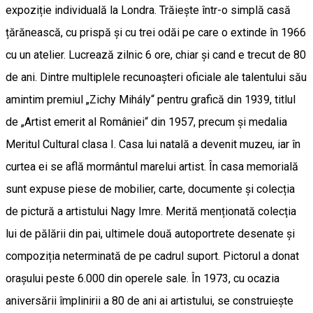
expoziție individuală la Londra. Trăiește într-o simplă casă
țărănească, cu prispă și cu trei odăi pe care o extinde în 1966
cu un atelier. Lucrează zilnic 6 ore, chiar și cand e trecut de 80
de ani. Dintre multiplele recunoașteri oficiale ale talentului său
amintim premiul „Zichy Mihály“ pentru grafică din 1939, titlul
de „Artist emerit al României“ din 1957, precum și medalia
Meritul Cultural clasa I. Casa lui natală a devenit muzeu, iar în
curtea ei se află mormântul marelui artist. În casa memorială
sunt expuse piese de mobilier, carte, documente și colecția
de pictură a artistului Nagy Imre. Merită menționată colecția
lui de pălării din pai, ultimele două autoportrete desenate și
compoziția neterminată de pe cadrul suport. Pictorul a donat
orașului peste 6.000 din operele sale. În 1973, cu ocazia
aniversării împlinirii a 80 de ani ai artistului, se construiește