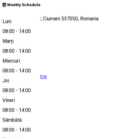
Weekly Schedule
Borsos Miklós tér, Ciumani 537050, Romania
Luni
08:00
-
14:00
Marți
Hartă
08:00
-
14:00
Miercuri
08:00
-
14:00
borsosg@clicknet.ro
Joi
08:00
-
14:00
Vineri
0744399281
08:00
-
14:00
Sâmbătă
Despre
08:00
-
14:00