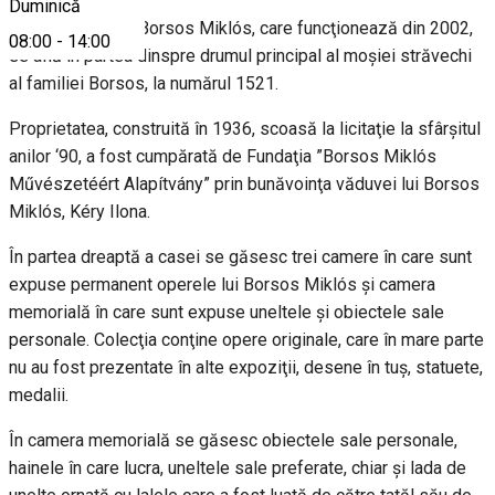
Duminică
Casa memorială Borsos Miklós, care funcţionează din 2002,
08:00
-
14:00
se află în partea dinspre drumul principal al moşiei străvechi
al familiei Borsos, la numărul 1521.
Proprietatea, construită în 1936, scoasă la licitaţie la sfârşitul
anilor ‘90, a fost cumpărată de Fundaţia ”Borsos Miklós
Művészetéért Alapítvány” prin bunăvoinţa văduvei lui Borsos
Miklós, Kéry Ilona.
În partea dreaptă a casei se găsesc trei camere în care sunt
expuse permanent operele lui Borsos Miklós şi camera
memorială în care sunt expuse uneltele şi obiectele sale
personale. Colecţia conţine opere originale, care în mare parte
nu au fost prezentate în alte expoziţii, desene în tuş, statuete,
medalii.
În camera memorială se găsesc obiectele sale personale,
hainele în care lucra, uneltele sale preferate, chiar şi lada de