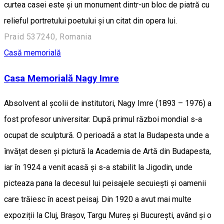
curtea casei este şi un monument dintr-un bloc de piatră cu
relieful portretului poetului şi un citat din opera lui.
Praid 537240, Romania
Casă memorială
Casa Memorială Nagy Imre
Absolvent al școlii de institutori, Nagy Imre (1893 – 1976) a
fost profesor universitar. După primul război mondial s-a
ocupat de sculptură. O perioadă a stat la Budapesta unde a
învățat desen și pictură la Academia de Artă din Budapesta,
iar în 1924 a venit acasă și s-a stabilit la Jigodin, unde
picteaza pana la decesul lui peisajele secuiești și oamenii
care trăiesc în acest peisaj. Din 1920 a avut mai multe
expoziții la Cluj, Brașov, Targu Mureș și București, având și o