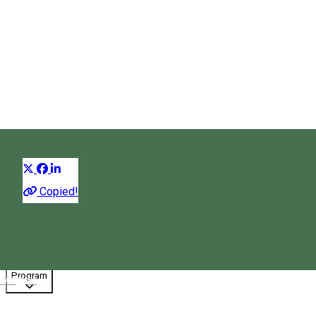
Casa memorială Borsos
Miklos
Casă memorială
Distribuie
Copied!
08:00 - 14:00
Închis
Program
Magyar