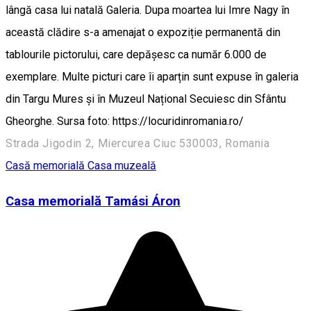
lângă casa lui natală Galeria. Dupa moartea lui Imre Nagy în
această clădire s-a amenajat o expoziție permanentă din
tablourile pictorului, care depășesc ca număr 6.000 de
exemplare. Multe picturi care îi aparțin sunt expuse în galeria
din Targu Mures și în Muzeul Național Secuiesc din Sfântu
Gheorghe. Sursa foto: https://locuridinromania.ro/
Strada Jigodin 2, Miercurea Ciuc 530003, Romania
Casă memorială
Casa muzeală
Casa memorială Tamási Áron