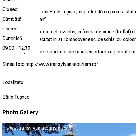
Closed
Biserica Ortodoxă din Băile Tușnad, împodobită cu pictura atât 
Sâmbătă
“Voronețul Ardelean”.
Closed
Stilul arhitectonic este cel bizantin, in forma de cruce (treflat) c
Duminică
Pridvorul este executat in stil brancovenesc, deschis, cu coloane
09:00
-
12:30
În prezent, usile larg deschise ale bisericii ortodoxe permit parti
Sursa foto:http://www.transylvaniatourism.ro/
Localitate
Băile Tușnad
Photo Gallery