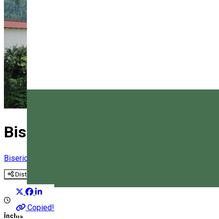
Biserica Ortodoxă Băile Tușna
Biserică
Distribuie
Magyar
Copied!
Închis