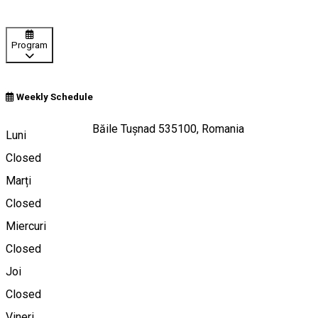
Program
Weekly Schedule
Strada Oltului 31, Băile Tușnad 535100, Romania
Luni
Closed
Marți
Hartă
Closed
Miercuri
Closed
0771467436
Joi
Closed
Despre
Vineri