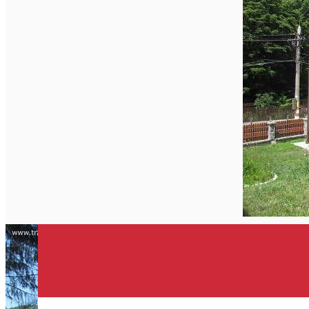
Închirieri de biciclete
English