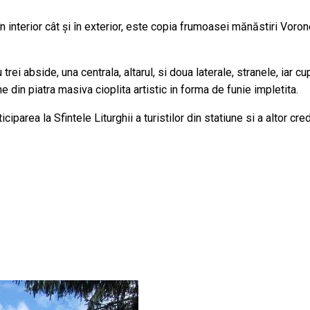
în interior cât și în exterior, este copia frumoasei mănăstiri Vor
u trei abside, una centrala, altarul, si doua laterale, stranele, iar 
 din piatra masiva cioplita artistic in forma de funie impletita.
ciparea la Sfintele Liturghii a turistilor din statiune si a altor cre