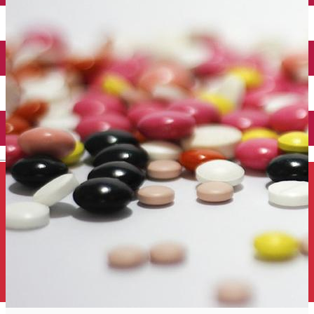
Închirieri auto
Închirieri de biciclete
English