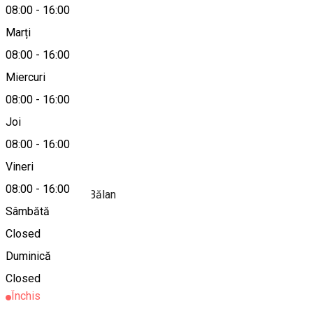
08:00
-
16:00
Marți
Hartă
08:00
-
16:00
Miercuri
08:00
-
16:00
0266-336007
Joi
08:00
-
16:00
Despre
Vineri
08:00
-
16:00
Bifarm-Genţiana, Bălan
Sâmbătă
Closed
Alte sugestii
Duminică
Farmacie
Closed
Închis