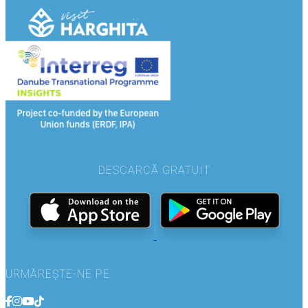
DESCARCĂ GRATUIT
URMĂREȘTE-NE PE