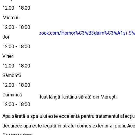
Hartă
12:00
-
18:00
Miercuri
12:00
-
18:00
https://www.facebook.com/Homor%C3%B3dalm%C3%A1si-
Joi
12:00
-
18:00
Vineri
Rezervări
12:00
-
18:00
Sâmbătă
Despre
12:00
-
18:00
Duminică
Acest spa este situat lângă fântâna sărată din Merești.
12:00
-
18:00
Apa sărată a spa-ului este excelentă pentru tratamentul afecțiun
deoarece apa este legată în stratul cornos exterior al pielii. Ac