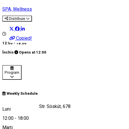
SPA, Wellness
Distribuie
Copied!
12:00 - 18:00
Închis
Opens at
12:00
Program
Weekly Schedule
Merești, Romania, Str. Sóskút, 678
Luni
12:00
-
18:00
Marți