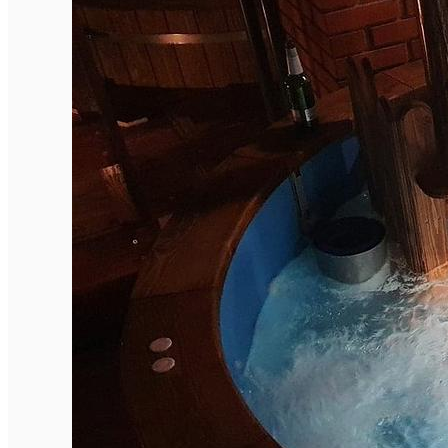
Închirieri de biciclete
English