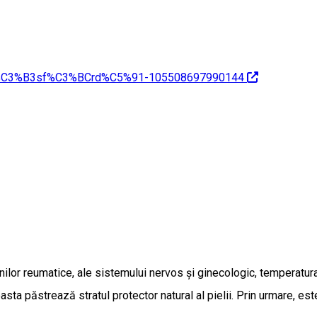
S%C3%B3sf%C3%BCrd%C5%91-105508697990144
ilor reumatice, ale sistemului nervos și ginecologic, temperatura
easta păstrează stratul protector natural al pielii. Prin urmare, e