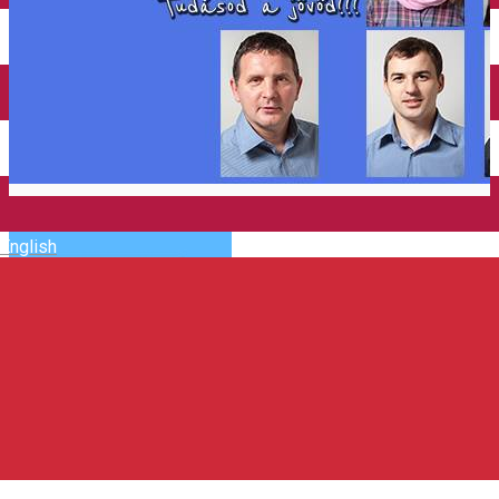
Închirieri auto
Închirieri de biciclete
English
Asociația pentru Tineret