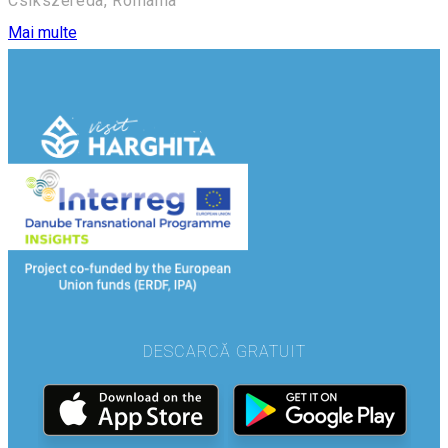
Csíkszereda, Románia
Mai multe
DESCARCĂ GRATUIT