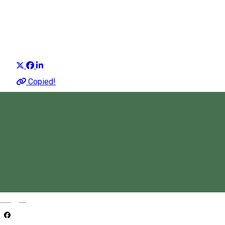
Fidalitas
Organizator de Evenimente
Distribuie
Copied!
0747 985 246
•
0266 312 111
https://www.karrierstart.eu/?
fbclid=IwY2xjawNDQapleHRuA2FlbQIxMABicmlkETAydlN0
BLI3qXuP9soNXicry0Dw
Magyar