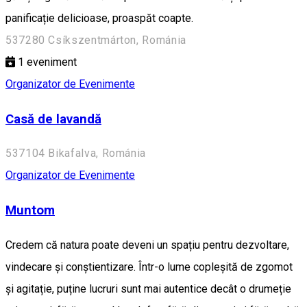
panificație delicioase, proaspăt coapte.
537280 Csíkszentmárton, Románia
1
eveniment
Organizator de Evenimente
Casă de lavandă
537104 Bikafalva, Románia
Organizator de Evenimente
Muntom
Credem că natura poate deveni un spațiu pentru dezvoltare,
vindecare și conștientizare. Într-o lume copleșită de zgomot
și agitație, puține lucruri sunt mai autentice decât o drumeție