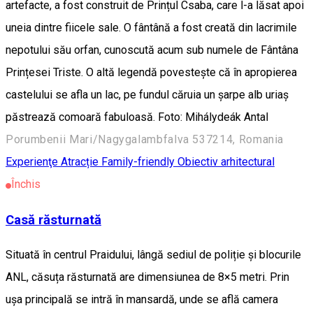
artefacte, a fost construit de Prințul Csaba, care l-a lăsat apoi
uneia dintre fiicele sale. O fântână a fost creată din lacrimile
nepotului său orfan, cunoscută acum sub numele de Fântâna
Prințesei Triste. O altă legendă povestește că în apropierea
castelului se afla un lac, pe fundul căruia un șarpe alb uriaș
păstrează comoară fabuloasă. Foto: Mihálydeák Antal
Porumbenii Mari/Nagygalambfalva 537214, Romania
Experienţe
Atracție Family-friendly
Obiectiv arhitectural
Închis
Casă răsturnată
Situată în centrul Praidului, lângă sediul de poliție și blocurile
ANL, căsuța răsturnată are dimensiunea de 8×5 metri. Prin
ușa principală se intră în mansardă, unde se află camera