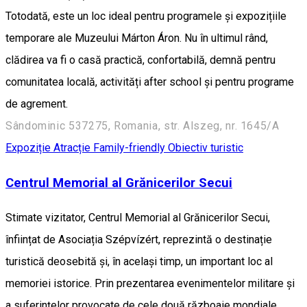
Totodată, este un loc ideal pentru programele și expozițiile
temporare ale Muzeului Márton Áron. Nu în ultimul rând,
clădirea va fi o casă practică, confortabilă, demnă pentru
comunitatea locală, activități after school și pentru programe
de agrement.
Sândominic 537275, Romania, str. Alszeg, nr. 1645/A
Expoziție
Atracție Family-friendly
Obiectiv turistic
Centrul Memorial al Grănicerilor Secui
Stimate vizitator, Centrul Memorial al Grănicerilor Secui,
înființat de Asociația Szépvízért, reprezintă o destinație
turistică deosebită și, în același timp, un important loc al
memoriei istorice. Prin prezentarea evenimentelor militare și
a suferințelor provocate de cele două războaie mondiale,