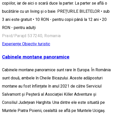
copiilor, iar de aici o scară duce la parter. La parter se află o
bucătărie cu un living și o baie. PREȚURILE BILETELOR • sub
3 ani este gratuit • 10 RON - pentru copii până la 12 ani • 20
RON - pentru adulți
Praid/Parajd 537240, Romania
Experienţe
Obiectiv turistic
Cabinele montane panoramice
Cabinele montane panoramice sunt rare în Europa. În România
sunt două, ambele în Cheile Bicazului. Aceste adăposturi
montane au fost înființate în anul 2021 de către Serviciul
Salvamont și Peșteră al Asociației Killer Adventure și
Consiliul Județean Harghita. Una dintre ele este situată pe
Muntele Piatra Poienii, cealaltă se află pe Muntele Ucigaş.