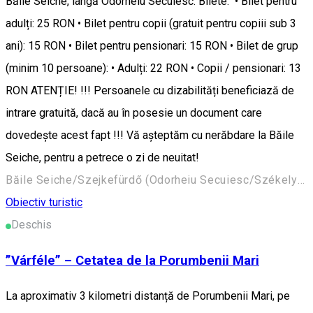
Băile Seiche, lângă Odorheiu Secuiesc. Bilete: • Bilet pentru
adulți: 25 RON • Bilet pentru copii (gratuit pentru copiii sub 3
ani): 15 RON • Bilet pentru pensionari: 15 RON • Bilet de grup
(minim 10 persoane): • Adulți: 22 RON • Copii / pensionari: 13
RON ATENȚIE! !!! Persoanele cu dizabilități beneficiază de
intrare gratuită, dacă au în posesie un document care
dovedește acest fapt !!! Vă așteptăm cu nerăbdare la Băile
Seiche, pentru a petrece o zi de neuitat!
Băile Seiche/Szejkefürdő (Odorheiu Secuiesc/Székelyudvarhely) 535600, Romania
Obiectiv turistic
Deschis
”Várféle” – Cetatea de la Porumbenii Mari
La aproximativ 3 kilometri distanță de Porumbenii Mari, pe