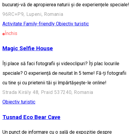
bucurați-vă de apropierea naturii și de experiențele speciale!
96RC+P9, Lupeni, Romania
Activitate Family-friendly
Obiectiv turistic
Închis
Magic Selfie House
Îți place să faci fotografii și videoclipuri? Îți plac locurile
speciale? O experiență de neuitat în 5 teme! Fă-ți fotografii
cu tine și cu prietenii tăi și împărtășește-le online!
Strada Király 48, Praid 537240, Romania
Obiectiv turistic
Tusnad Eco Bear Cave
Un punct de informare cu o sală de expoziție despre