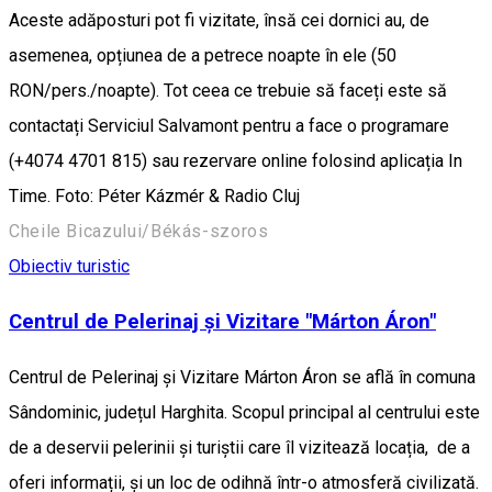
Aceste adăposturi pot fi vizitate, însă cei dornici au, de
asemenea, opțiunea de a petrece noapte în ele (50
RON/pers./noapte). Tot ceea ce trebuie să faceți este să
contactați Serviciul Salvamont pentru a face o programare
(+4074 4701 815) sau rezervare online folosind aplicația In
Time. Foto: Péter Kázmér & Radio Cluj
Cheile Bicazului/Békás-szoros
Obiectiv turistic
Centrul de Pelerinaj și Vizitare "Márton Áron"
Centrul de Pelerinaj și Vizitare Márton Áron se află în comuna
Sândominic, județul Harghita. Scopul principal al centrului este
de a deservii pelerinii și turiștii care îl vizitează locația, de a
oferi informații, și un loc de odihnă într-o atmosferă civilizată.