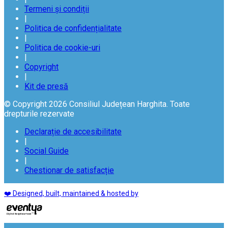
Termeni și condiții
|
Politica de confidențialitate
|
Politica de cookie-uri
|
Copyright
|
Kit de presă
© Copyright 2026 Consiliul Județean Harghita. Toate
drepturile rezervate
Declarație de accesibilitate
|
Social Guide
|
Chestionar de satisfacție
❤️ Designed, built, maintained & hosted by