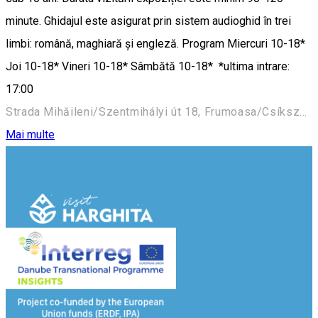
minute. Ghidajul este asigurat prin sistem audioghid în trei
limbi: română, maghiară și engleză. Program Miercuri 10-18*
Joi 10-18* Vineri 10-18* Sâmbătă 10-18* *ultima intrare:
17:00
Strada Mihăileni/Szentmihályi út 18, Frumoasa/Csíkszépvíz 537115, Romania
Mai multe