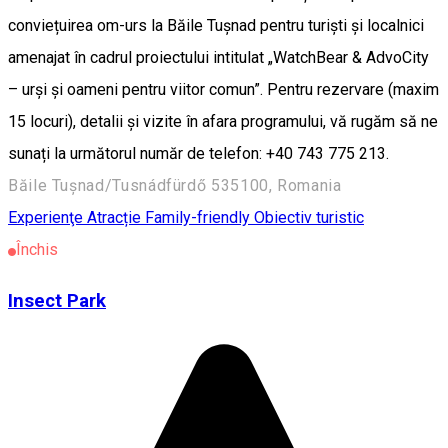
conviețuirea om-urs la Băile Tușnad pentru turiști și localnici
amenajat în cadrul proiectului intitulat „WatchBear & AdvoCity
– urși și oameni pentru viitor comun”. Pentru rezervare (maxim
15 locuri), detalii și vizite în afara programului, vă rugăm să ne
sunați la următorul număr de telefon: +40 743 775 213.
Băile Tușnad/Tusnádfürdő 535100, Romania
Experienţe
Atracție Family-friendly
Obiectiv turistic
Închis
Insect Park