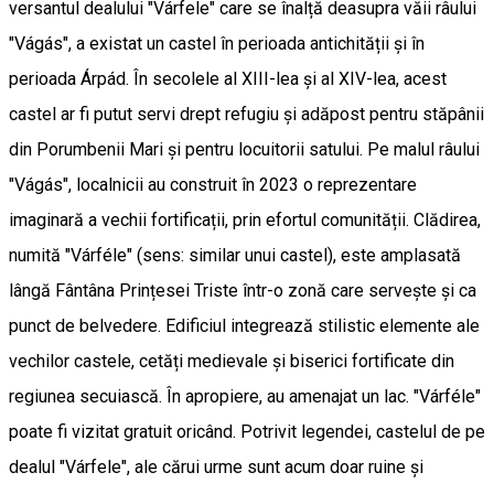
versantul dealului "Várfele" care se înalță deasupra văii râului
"Vágás", a existat un castel în perioada antichității și în
perioada Árpád. În secolele al XIII-lea și al XIV-lea, acest
castel ar fi putut servi drept refugiu și adăpost pentru stăpânii
din Porumbenii Mari și pentru locuitorii satului. Pe malul râului
"Vágás", localnicii au construit în 2023 o reprezentare
imaginară a vechii fortificații, prin efortul comunității. Clădirea,
numită "Várféle" (sens: similar unui castel), este amplasată
lângă Fântâna Prințesei Triste într-o zonă care servește și ca
punct de belvedere. Edificiul integrează stilistic elemente ale
vechilor castele, cetăți medievale și biserici fortificate din
regiunea secuiască. În apropiere, au amenajat un lac. "Várféle"
poate fi vizitat gratuit oricând. Potrivit legendei, castelul de pe
dealul "Várfele", ale cărui urme sunt acum doar ruine și