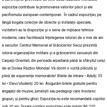
expoziția contribuie la promovarea valorilor păcii și ale
pacifismului european contemporan. În cadrul expoziției, pe
lângă bogata colecție de obiecte și instalații speciale,
vizitatorii au la dispoziție și o serie de mijloace tehnice
moderne, care facilitează înțelegerea istoriei de o mie de ani
a secuilor. Centrul Memorial al Grănicerilor Secui prezintă
istoria organizațiilor militare și a grănicerimii secuiești din
Carpații Orientali, din perioada arpadiană până la sfârșitul celui
de-al Doilea Război Mondial. Vă dorim o vizită plăcută și
plină de experiențe memorabile! Bilete de intrare • Adulți: 35
lei • Elevi/studenți: 20 lei Asigurăm bilete gratuite pentru
angajații de muzee, jurnaliști sau pedagogi care însoțesc
grupuri, și pentru ghizi. Expoziția nu este recomandată copiilor
sub 10 ani. Durata vizitării expoziției este minim 90-120