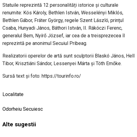
Statuile reprezintă 12 personalități istorice și culturale
renumite: Kós Károly, Bethlen István, Wesselényi Miklós,
Bethlen Gábor, Fráter György, regele Szent László, prințul
Csaba, Hunyadi János, Báthori István, II. Rákóczi Ferenc,
generalul Bem, Nyírő József, iar cea de a treisprezecea îl
reprezintă pe anonimul Secuiul Pribeag.
Realizatorii operelor de artă sunt sculptorii Blaskó János, Hell
Tibor, Krisztiáni Sándor, Lessenyei Márta și Tóth Emőke.
Sursă text și foto: https://tourinfo.ro/
Localitate
Odorheiu Secuiesc
Alte sugestii