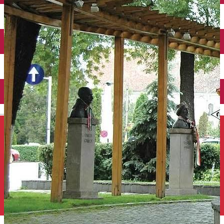
Închirieri auto
Închirieri de biciclete
English