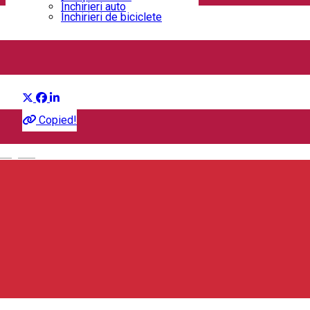
Închirieri auto
Închirieri de biciclete
The Wild Robot
Distribuie
Film
Copied!
English
25 RON
Csíki Mozi
Csikszereda, Romania, 530100