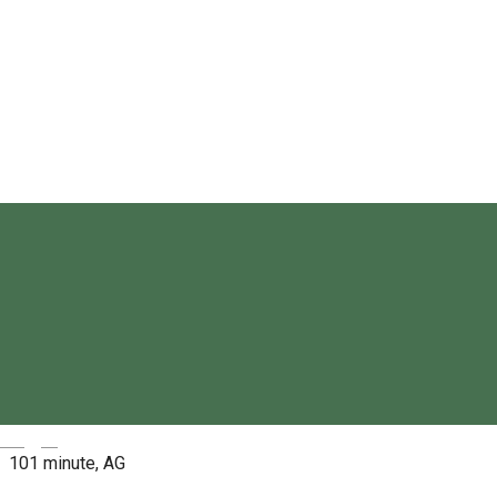
Csíki Mozi
Rezervări
Despre
Film animat de familie/aventuri/SUA, regia: Christopher
Sanders, 2024
Magyar
101 minute, AG