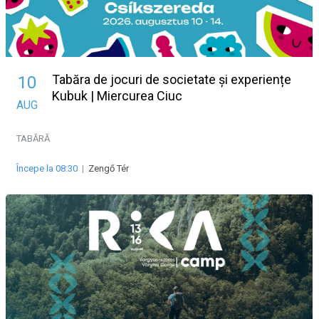
Tabăra de jocuri de societate și experiențe
10
Kubuk | Miercurea Ciuc
AUG
TABĂRĂ
Începe la 08:30
|
Zengő Tér