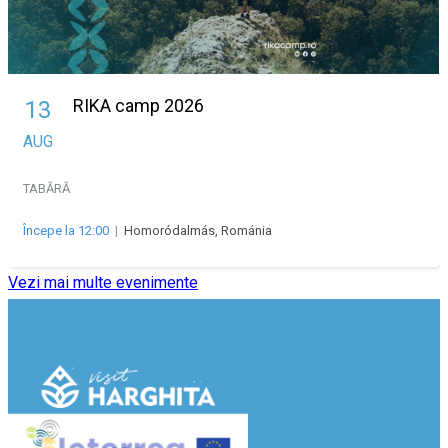
RIKA camp 2026
13
AUG
TABĂRĂ
Începe la 12:00
|
Homoródalmás, Románia
Vezi mai multe evenimente