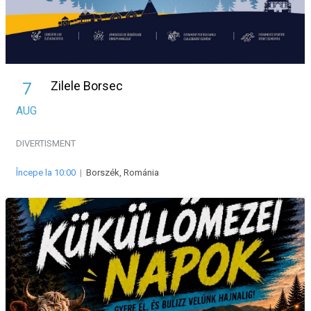
Zilele Borsec
7
AUG
DIVERTISMENT
Începe la 10:00
|
Borszék, Románia