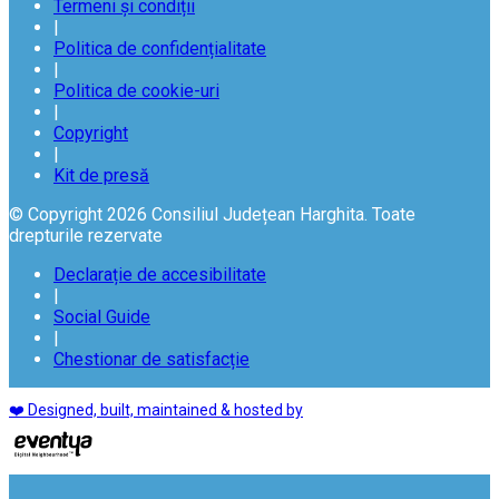
Termeni și condiții
|
Politica de confidențialitate
|
Politica de cookie-uri
|
Copyright
|
Kit de presă
© Copyright 2026 Consiliul Județean Harghita. Toate
drepturile rezervate
Declarație de accesibilitate
|
Social Guide
|
Chestionar de satisfacție
❤️ Designed, built, maintained & hosted by