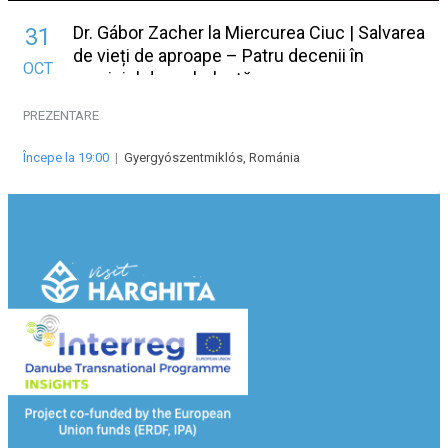
Dr. Gábor Zacher la Miercurea Ciuc | Salvarea
31
de vieți de aproape – Patru decenii în
OCT
serviciul de ambulanță
PREZENTARE
Începe la 19:00
|
Gyergyószentmiklós, Románia