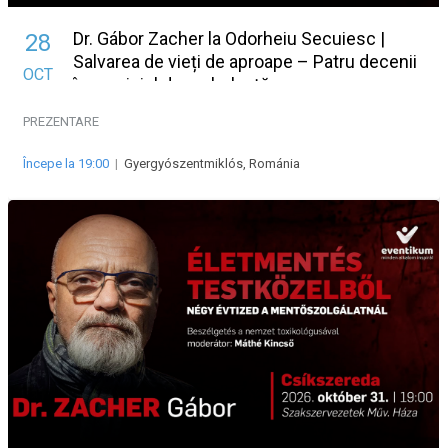
Dr. Gábor Zacher la Odorheiu Secuiesc |
28
Salvarea de vieți de aproape – Patru decenii
OCT
în serviciul de ambulanță
PREZENTARE
Începe la 19:00
|
Gyergyószentmiklós, Románia