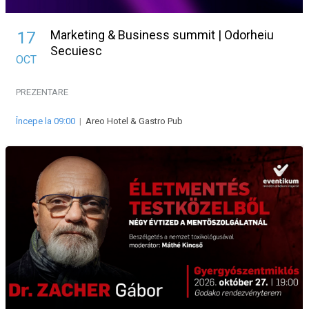
Marketing & Business summit | Odorheiu
17
Secuiesc
OCT
PREZENTARE
Începe la 09:00
|
Areo Hotel & Gastro Pub