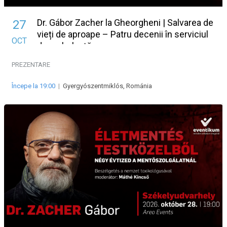
Dr. Gábor Zacher la Gheorgheni | Salvarea de
27
vieți de aproape – Patru decenii în serviciul
OCT
de ambulanță
PREZENTARE
Începe la 19:00
|
Gyergyószentmiklós, Románia