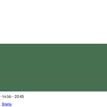
Teatrul Municipal Csíki Játékszín
Sâmbătă, 18 Aprilie 202618
19:00 - 20:45
Bilete
Duminică, 19 Aprilie 202618
19:00 - 20:45
Bilete
Duminică, 03 Mai 202618
Magyar
19:00 - 20:45
Bilete