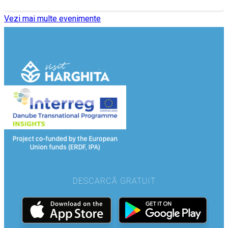
Vezi mai multe evenimente
DESCARCĂ GRATUIT