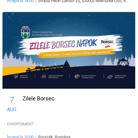
Începe la 18:00
|
Strada Petőfi Sándor 35, 530003 Miercurea Ciuc, Románia
Zilele Borsec
7
AUG
DIVERTISMENT
Începe la 10:00
|
Borszék, Románia