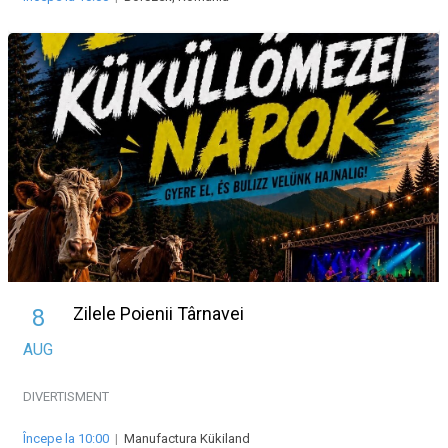
Zilele Poienii Târnavei
8
AUG
DIVERTISMENT
Începe la 10:00
|
Manufactura Kükiland