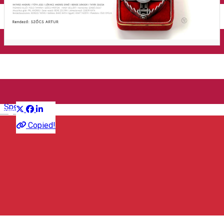
Închirieri auto
Închirieri de biciclete
Medve / Leánykérés
Distribuie
Spectacol
English
Copied!
Piața Cetății 2, 530132 Miercurea Ciuc, Románia
Hartă