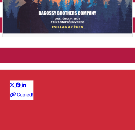
Închirieri auto
Închirieri de biciclete
Csillag az égen - Bagossy
Brothers Company
English
Distribuie
Concert
Copied!
Altarul „Hármashalom”
Miercurea Ciuc, Romania