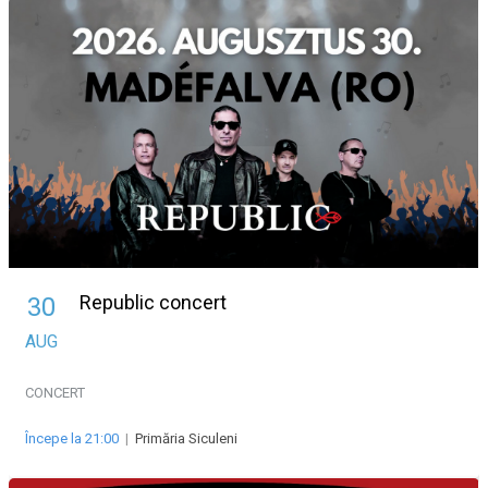
Republic concert
30
AUG
CONCERT
Începe la 21:00
|
Primăria Siculeni