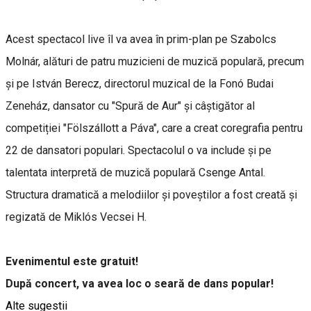
Acest spectacol live îl va avea în prim-plan pe Szabolcs
Molnár, alături de patru muzicieni de muzică populară, precum
și pe István Berecz, directorul muzical de la Fonó Budai
Zeneház, dansator cu "Spură de Aur" și câștigător al
competiției "Fölszállott a Páva", care a creat coregrafia pentru
22 de dansatori populari. Spectacolul o va include și pe
talentata interpretă de muzică populară Csenge Antal.
Structura dramatică a melodiilor și poveștilor a fost creată și
regizată de Miklós Vecsei H.
Evenimentul este gratuit!
După concert, va avea loc o seară de dans popular!
Alte sugestii