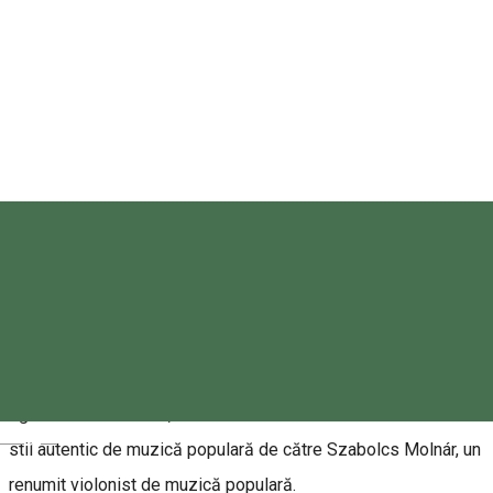
Altarul „Hármashalom”
Despre
Singurul concert "Csillag az égen" din toată Transilvania!
Locație exclusivă: Șaua Șumuleu Ciuc!
În octombrie 2024, am prezentat spectacolul "Csillag az
Égen" la Teatrul Erkel, unde melodiile au fost reorchestrate în
Magyar
stil autentic de muzică populară de către Szabolcs Molnár, un
renumit violonist de muzică populară.