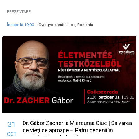
în serviciul de ambulanță
PREZENTARE
Începe la 19:00
|
Gyergyószentmiklós, Románia
Dr. Gábor Zacher la Miercurea Ciuc | Salvarea
31
de vieți de aproape – Patru decenii în
OCT
serviciul de ambulanță