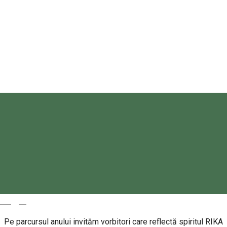
Casa de Cultură a Sindicatelor Miercurea Ciuc
Strada Libertății 1, Miercurea Ciuc 530003, Romania
RIKA experience
Despre
Seria de conferințe RIKA Mind începe cu Thuróczy Bertalan.
Magyar
Pe parcursul anului invităm vorbitori care reflectă spiritul RIKA