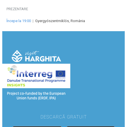
PREZENTARE
Începe la 19:00
|
Gyergyószentmiklós, Románia
DESCARCĂ GRATUIT