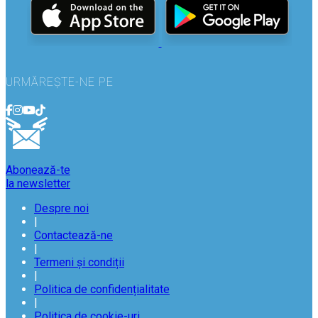
URMĂREȘTE-NE PE
Abonează-te
la newsletter
Despre noi
|
Contactează-ne
|
Termeni și condiții
|
Politica de confidențialitate
|
Politica de cookie-uri