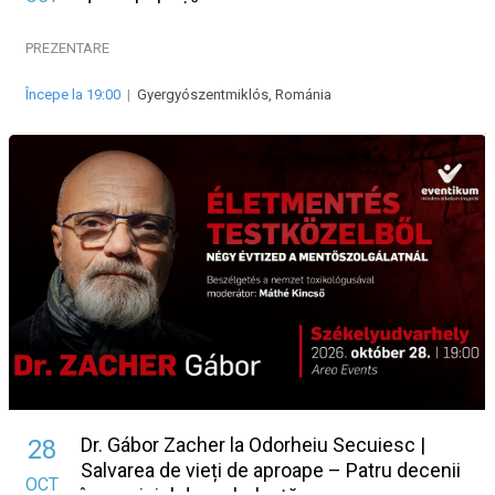
de ambulanță
PREZENTARE
Începe la 19:00
|
Gyergyószentmiklós, Románia
Dr. Gábor Zacher la Odorheiu Secuiesc |
28
Salvarea de vieți de aproape – Patru decenii
OCT