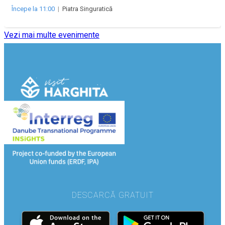
Începe la 11:00
|
Piatra Singuratică
Vezi mai multe evenimente
DESCARCĂ GRATUIT