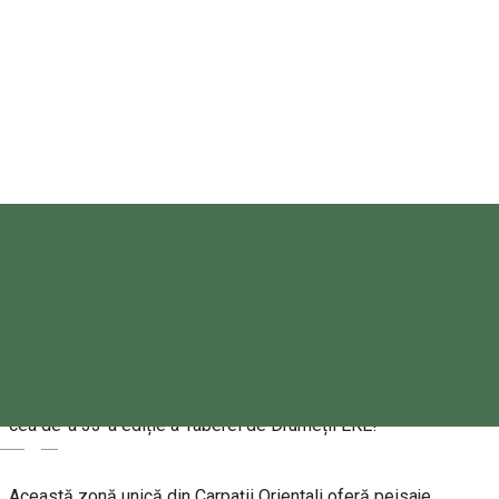
Societatea Carpatină Ardeleană Scaunul Ciucului
Marți, 04 August 2026 - Duminică, 09 August 2026
10:00 - 13:00
Despre
Vă invităm cu drag în Depresiunea Gheorgheni, la Ciumani, la
cea de-a 33-a ediție a Taberei de Drumeții EKE!
Magyar
Această zonă unică din Carpații Orientali oferă peisaje