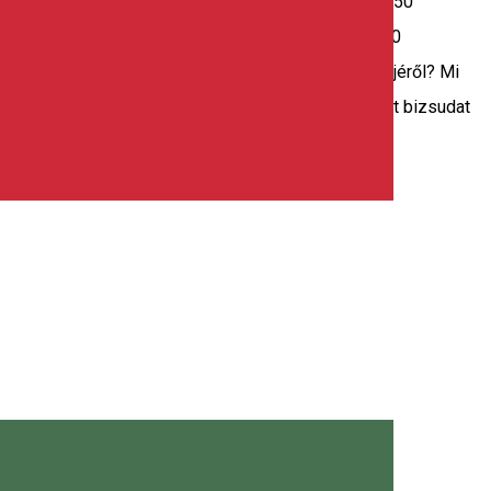
iga-dombon és a korondi Aragonit Múzeumban: 150-250
port. • Idegenvezetés a Fenyőkúti Tőzeglápban: 300
ed a kürtőskalács történetéről, rokonairól, receptjéről? Mi
ágban az egyetlenek, akiknél megcsiszolhatod a saját bizsudat