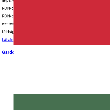
https://www.magenta7transylvania.com/hu Idegenvezetést is 
RON/csoport. • Idegenvezetés a parajdi Só-szorosban: 300 RO
RON/csoport. [Az ország legtapasztaltabb fazakasa által asszi
ezt tesszük, miközben meg is sütjük és elfogyasztjuk a saját 
féldrágakőből. Tarts velünk. Magenta 7]
Látványműhely
Élmények
Gardon és hegedűkészítő műhely