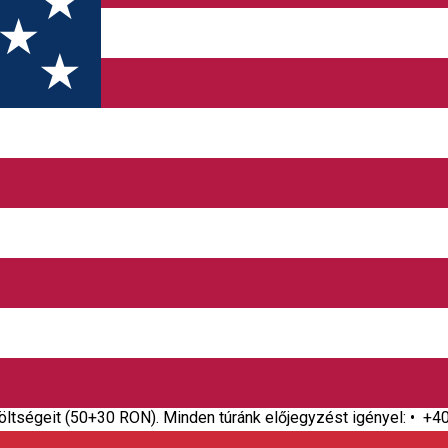
 Korond Desztináció: Sóvidék Program ára: 350 RON csoport (1-
főig 350 RON/csoport. • 8 főnél nagyobb csoportok esetén a fo
bben elmerüljön a mesterség megismerésében, mégpedig úgy, hog
méket hazaviheti. • Fazekas élményműhely (a hazavihető eredmén
szemüvegtörlők, hűtőmágnesek) • Kürtőskalács-készítő élményf
askodó a nyakláncát, gyűrűjét, fülbevalóját vagy marokkövét). Enn
költségeit (50+30 RON). Minden túránk előjegyzést igényel: • +