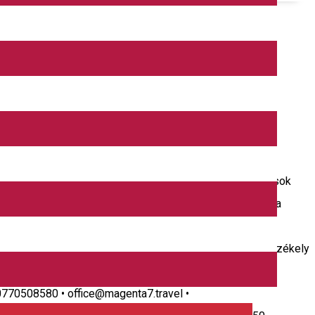
7 főig) • Az élményfoglalkozásokat leginkább 6 fős
glalkozás ára 50 RON/személy. Leírás: Ezen foglalkozások
y a szakember által felügyelve, saját maga inaskodjék a
y: tálak, csuprok, vázák, agyagszobrok) • Taplász
oglalkozás • Aragonit bizsu csiszoló élményműhely (a székely
él a tevékenységnél pluszba fizetni kell egy 30 lej/fő
40770508580 • office@magenta7.travel •