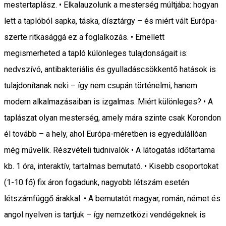
mestertaplász. • Elkalauzolunk a mesterség múltjába: hogyan
lett a taplóból sapka, táska, dísztárgy – és miért vált Európa-
szerte ritkasággá ez a foglalkozás. • Emellett
megismerheted a tapló különleges tulajdonságait is:
nedvszívó, antibakteriális és gyulladáscsökkentő hatások is
tulajdonítanak neki – így nem csupán történelmi, hanem
modern alkalmazásaiban is izgalmas. Miért különleges? • A
taplászat olyan mesterség, amely mára szinte csak Korondon
él tovább – a hely, ahol Európa-méretben is egyedülállóan
még művelik. Részvételi tudnivalók • A látogatás időtartama
kb. 1 óra, interaktív, tartalmas bemutató. • Kisebb csoportokat
(1-10 fő) fix áron fogadunk, nagyobb létszám esetén
létszámfüggő árakkal. • A bemutatót magyar, román, német és
angol nyelven is tartjuk – így nemzetközi vendégeknek is