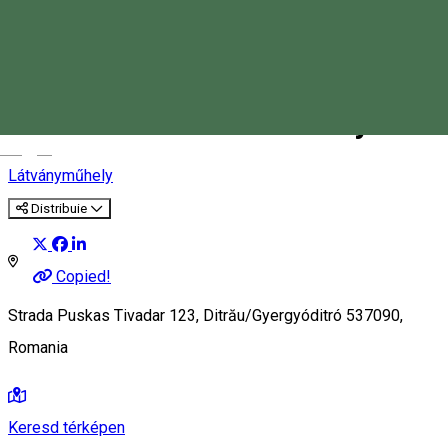
Kemecse kerámiaműhely
Magyar
Látványműhely
Distribuie
Copied!
Strada Puskas Tivadar 123, Ditrău/Gyergyóditró 537090,
Romania
Keresd térképen