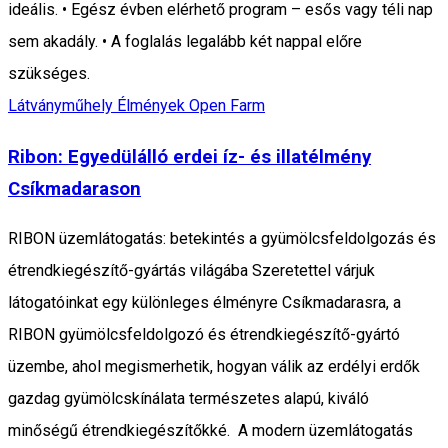
ideális. • Egész évben elérhető program – esős vagy téli nap
sem akadály. • A foglalás legalább két nappal előre
szükséges.
Látványműhely
Élmények
Open Farm
Ribon: Egyedülálló erdei íz- és illatélmény
Csíkmadarason
RIBON üzemlátogatás: betekintés a gyümölcsfeldolgozás és
étrendkiegészítő-gyártás világába Szeretettel várjuk
látogatóinkat egy különleges élményre Csíkmadarasra, a
RIBON gyümölcsfeldolgozó és étrendkiegészítő-gyártó
üzembe, ahol megismerhetik, hogyan válik az erdélyi erdők
gazdag gyümölcskínálata természetes alapú, kiváló
minőségű étrendkiegészítőkké. A modern üzemlátogatás