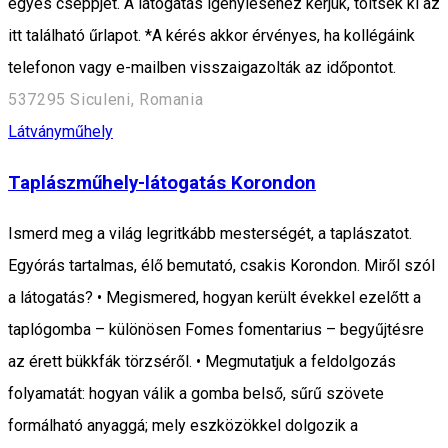
egyes cseppjét. A látogatás igényléséhez kérjük, töltsék ki az
itt található űrlapot. *A kérés akkor érvényes, ha kollégáink
telefonon vagy e-mailben visszaigazolták az időpontot.
537295 Siculeni, Romania
Látványműhely
Taplászműhely-látogatás Korondon
Ismerd meg a világ legritkább mesterségét, a taplászatot.
Egyórás tartalmas, élő bemutató, csakis Korondon. Miről szól
a látogatás? • Megismered, hogyan került évekkel ezelőtt a
taplógomba – különösen Fomes fomentarius – begyűjtésre
az érett bükkfák törzséről. • Megmutatjuk a feldolgozás
folyamatát: hogyan válik a gomba belső, sűrű szövete
formálható anyaggá; mely eszközökkel dolgozik a