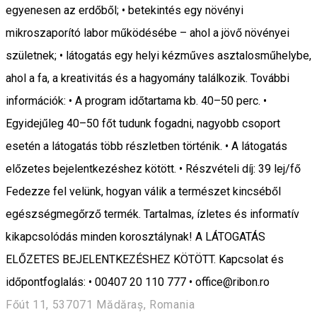
egyenesen az erdőből; • betekintés egy növényi
mikroszaporító labor működésébe – ahol a jövő növényei
születnek; • látogatás egy helyi kézműves asztalosműhelybe,
ahol a fa, a kreativitás és a hagyomány találkozik. További
információk: • A program időtartama kb. 40–50 perc. •
Egyidejűleg 40–50 főt tudunk fogadni, nagyobb csoport
esetén a látogatás több részletben történik. • A látogatás
előzetes bejelentkezéshez kötött. • Részvételi díj: 39 lej/fő
Fedezze fel velünk, hogyan válik a természet kincséből
egészségmegőrző termék. Tartalmas, ízletes és informatív
kikapcsolódás minden korosztálynak! A LÁTOGATÁS
ELŐZETES BEJELENTKEZÉSHEZ KÖTÖTT. Kapcsolat és
időpontfoglalás: • 00407 20 110 777 • office@ribon.ro
Főút 11, 537071 Mădăraș, Romania