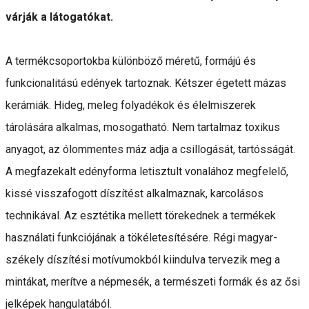
várják a látogatókat.
A termékcsoportokba különböző méretű, formájú és
funkcionalitású edények tartoznak. Kétszer égetett mázas
kerámiák. Hideg, meleg folyadékok és élelmiszerek
tárolására alkalmas, mosogatható. Nem tartalmaz toxikus
anyagot, az ólommentes máz adja a csillogását, tartósságát.
A megfazekalt edényforma letisztult vonalához megfelelő,
kissé visszafogott díszítést alkalmaznak, karcolásos
technikával. Az esztétika mellett törekednek a termékek
használati funkciójának a tökéletesítésére. Régi magyar-
székely díszítési motívumokból kiindulva tervezik meg a
mintákat, merítve a népmesék, a természeti formák és az ősi
jelképek hangulatából.