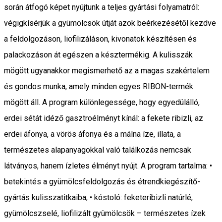
során átfogó képet nyújtunk a teljes gyártási folyamatról:
végigkísérjük a gyümölcsök útját azok beérkezésétől kezdve
a feldolgozáson, liofilizáláson, kivonatok készítésen és
palackozáson át egészen a késztermékig. A kulisszák
mögött ugyanakkor megismerhető az a magas szakértelem
és gondos munka, amely minden egyes RIBON-termék
mögött áll. A program különlegessége, hogy egyedülálló,
erdei sétát idéző gasztroélményt kínál: a fekete ribizli, az
erdei áfonya, a vörös áfonya és a málna íze, illata, a
természetes alapanyagokkal való találkozás nemcsak
látványos, hanem ízletes élményt nyújt. A program tartalma: •
betekintés a gyümölcsfeldolgozás és étrendkiegészítő-
gyártás kulisszatitkaiba; • kóstoló: feketeribizli natúrlé,
gyümölcszselé, liofilizált gyümölcsök – természetes ízek