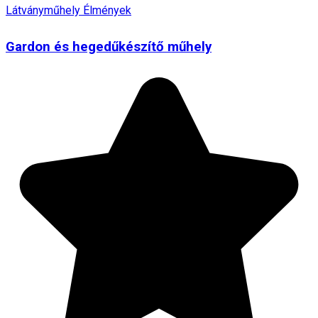
Látványműhely
Élmények
Gardon és hegedűkészítő műhely