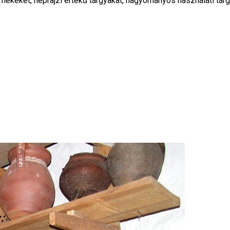
eket, néprajzi értékű tárgyakat, hagyományos használati tárgya