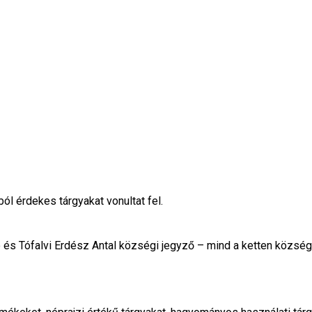
ól érdekes tárgyakat vonultat fel.
s Tófalvi Erdész Antal községi jegyző – mind a ketten községü