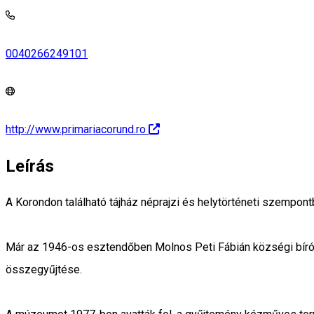
0040266249101
http://www.primariacorund.ro
Leírás
A Korondon található tájház néprajzi és helytörténeti szempontb
Már az 1946-os esztendőben Molnos Peti Fábián községi bíró é
összegyűjtése.