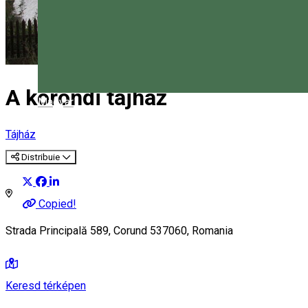
A korondi tájház
Magyar
Tájház
Distribuie
Copied!
Strada Principală 589, Corund 537060, Romania
Keresd térképen