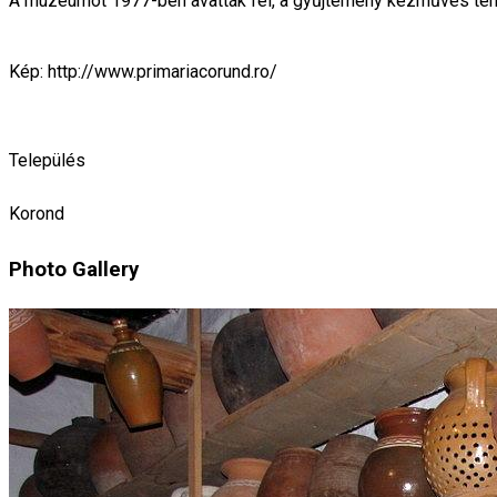
A múzeumot 1977-ben avatták fel, a gyűjtemény kézműves termék
Kép: http://www.primariacorund.ro/
Település
Korond
Photo Gallery