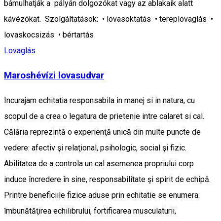
bámulhatják a pályán dolgozókat vagy az ablakaik alatt
kávézókat. Szolgáltatások: • lovasoktatás • tereplovaglás •
lovaskocsizás • bértartás
Lovaglás
Maroshévízi lovasudvar
Incurajam echitatia responsabila in manej si in natura, cu
scopul de a crea o legatura de prietenie intre calaret si cal.
Călăria reprezintă o experienţă unică din multe puncte de
vedere: afectiv şi relaţional, psihologic, social şi fizic.
Abilitatea de a controla un cal asemenea propriului corp
induce încredere în sine, responsabilitate şi spirit de echipă.
Printre beneficiile fizice aduse prin echitatie se enumera:
îmbunătăţirea echilibrului, fortificarea musculaturii,