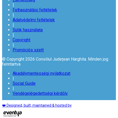
|
Felhasználási feltételek
|
Adatvédelmi feltételek
|
Sütik használata
|
Copyright
|
Promóciós szett
© Copyright 2026 Consiliul Județean Harghita. Minden jog
fenntartva
Akadálymentességi nyilatkozat
|
Social Guide
|
Vendégelégedettségi kérdőív
❤️ Designed, built, maintained & hosted by