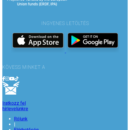
INGYENES LETÖLTÉS
KÖVESS MINKET A
Iratkozz fel
hírlevelünkre
Rólunk
|
Elérhetőség