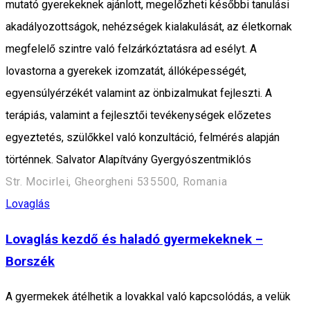
mutató gyerekeknek ajánlott, megelőzheti későbbi tanulási
akadályozottságok, nehézségek kialakulását, az életkornak
megfelelő szintre való felzárkóztatásra ad esélyt. A
lovastorna a gyerekek izomzatát, állóképességét,
egyensúlyérzékét valamint az önbizalmukat fejleszti. A
terápiás, valamint a fejlesztői tevékenységek előzetes
egyeztetés, szülőkkel való konzultáció, felmérés alapján
történnek. Salvator Alapítvány Gyergyószentmiklós
Str. Mocirlei, Gheorgheni 535500, Romania
Lovaglás
Lovaglás kezdő és haladó gyermekeknek –
Borszék
A gyermekek átélhetik a lovakkal való kapcsolódás, a velük