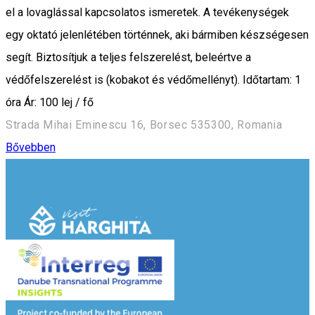
el a lovaglással kapcsolatos ismeretek. A tevékenységek
egy oktató jelenlétében történnek, aki bármiben készségesen
segít. Biztosítjuk a teljes felszerelést, beleértve a
védőfelszerelést is (kobakot és védőmellényt). Időtartam: 1
óra Ár: 100 lej / fő
Strada Mihai Eminescu 16, Borsec 535300, Romania
Bővebben