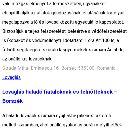
való mozgás élményét a természetben, ugyanakkor
elsajátíthatják az állatok gondozásának, ellátásának fortélyait,
megalapozva a ló és lovasa közötti egyedülálló kapcsolatot.
Biztosítjuk a teljes felszerelést, beleértve a védőfelszerelést
is (kobakot és védőmellényt). Időtartam: 1 óra Ár: 100 lej a
felnőtt segítségére szoruló kisgyermekek számára Ár: 50 lej
az önálló kis lovasoknak
Strada Mihai Eminescu 16, Borsec 535300, Romania
Lovaglás
Lovaglás haladó fiataloknak és felnőtteknek –
Borszék
A haladó lovasok számára nyújt aktív pihenést az erdő
melletti karámban, ahol önálló gyakorlás során mélyíthetőek