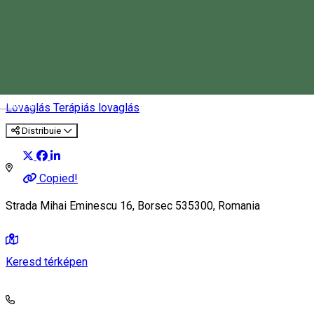
Terápiás jellegű lovaglás
gyermekeknek – Borszék
Magyar
Lovaglás
Terápiás lovaglás
Distribuie
Copied!
Strada Mihai Eminescu 16, Borsec 535300, Romania
Keresd térképen