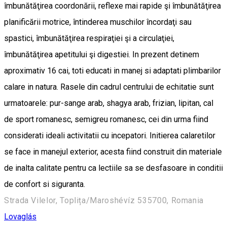
îmbunătăţirea coordonării, reflexe mai rapide şi îmbunătăţirea
planificării motrice, întinderea muschilor încordaţi sau
spastici, îmbunătăţirea respiraţiei şi a circulaţiei,
îmbunătăţirea apetitului şi digestiei. In prezent detinem
aproximativ 16 cai, toti educati in manej si adaptati plimbarilor
calare in natura. Rasele din cadrul centrului de echitatie sunt
urmatoarele: pur-sange arab, shagya arab, frizian, lipitan, cal
de sport romanesc, semigreu romanesc, cei din urma fiind
considerati ideali activitatii cu incepatori. Initierea calaretilor
se face in manejul exterior, acesta fiind construit din materiale
de inalta calitate pentru ca lectiile sa se desfasoare in conditii
de confort si siguranta.
Strada Vilelor, Toplița/Maroshévíz 535700, Romania
Lovaglás