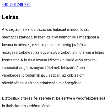
+40 728 748 770
Leírás
A lovaglás fizikai és pszichés hatásait minden lovas
megtapasztalhatja, hiszen az állat harmonikus mozgását a
lovasa is átveszi, ezen impulzusok pedig javítják a
mozgásérzékelést, az egyensúlyérzéket, stimulálván a teljes
izomzatot. A ló és a lovasa között kialakuló erős érzelmi
kapcsolat segít bizonyos félelmek leküzdésében,
viselkedési problémák javulásában, az önbizalom
növelésében, a társas érintkezés minőségében.
Biztosítjuk a teljes felszerelést, beleértve a védőfelszerelést
is (kobakot és védőmellényt).