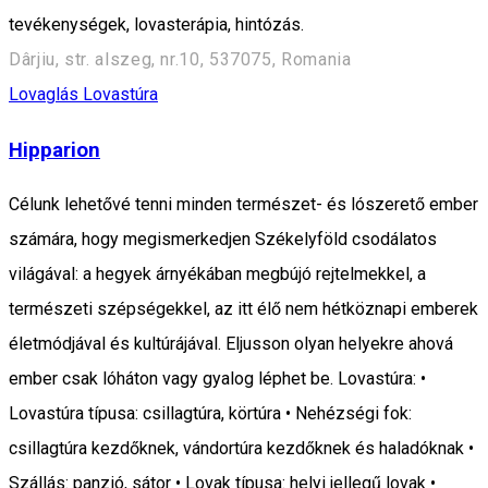
tevékenységek, lovasterápia, hintózás.
Dârjiu, str. alszeg, nr.10, 537075, Romania
Lovaglás
Lovastúra
Hipparion
Célunk lehetővé tenni minden természet- és lószerető ember
számára, hogy megismerkedjen Székelyföld csodálatos
világával: a hegyek árnyékában megbújó rejtelmekkel, a
természeti szépségekkel, az itt élő nem hétköznapi emberek
életmódjával és kultúrájával. Eljusson olyan helyekre ahová
ember csak lóháton vagy gyalog léphet be. Lovastúra: •
Lovastúra típusa: csillagtúra, körtúra • Nehézségi fok:
csillagtúra kezdőknek, vándortúra kezdőknek és haladóknak •
Szállás: panzió, sátor • Lovak típusa: helyi jellegű lovak •