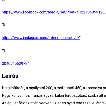
https://www.facebook.com/media/set/?set=a.12210485912
https://www.instagram.com/_deer._.house_/
0040745639784
Leírás
Hargitafürdőn, a sípályától 200, a mofettától 450, a korcsolya 
Négy kényelmes, francia ágyas, külön fürdőszobás, szoba áll 
Az épület földszintjén vegyes üzlet és nyári terasszal ellátot