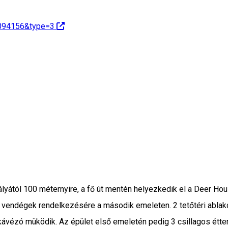
6094156&type=3
pályától 100 méternyire, a fő út mentén helyezkedik el a Deer Ho
a vendégek rendelkezésére a második emeleten. 2 tetőtéri ablak
t kávézó müködik. Az épület első emeletén pedig 3 csillagos étt