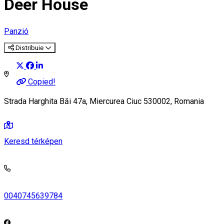
Deer House
Panzió
Distribuie
Copied!
Strada Harghita Băi 47a, Miercurea Ciuc 530002, Romania
Keresd térképen
0040745639784