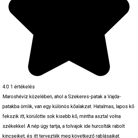
4.0
1 értékelés
Maroshévíz közelében, ahol a Szekeres-patak a Vajda-
patakba ömlik, van egy különös kőalakzat. Hatalmas, lapos kő
fekszik itt, körülötte sok kisebb kő, mintha asztal volna
székekkel. A nép úgy tartja, a tolvajok ide hurcolták rabolt
kincseiket, és itt tervezték meg következő rablásaikat.