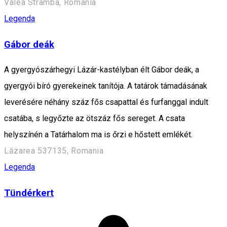
Valea Stramba, Romania
Legenda
Gábor deák
A gyergyószárhegyi Lázár-kastélyban élt Gábor deák, a
gyergyói bíró gyerekeinek tanítója. A tatárok támadásának
leverésére néhány száz fős csapattal és furfanggal indult
csatába, s legyőzte az ötszáz fős sereget. A csata
helyszínén a Tatárhalom ma is őrzi e hőstett emlékét.
Lăzarea 537135, Romania
Legenda
Tündérkert