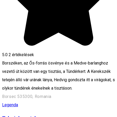
5.0
2
értékelések
Borszéken, az Ős-forrás ösvénye és a Medve-barlanghoz
vezető út között van egy tisztás, a Tündérkert. A Kerekszék
tetején álló vár urának lánya, Hedvig gondozta itt a virágokat, s
olykor tündérek énekelnek a tisztáson.
Borsec 535300, Romania
Legenda