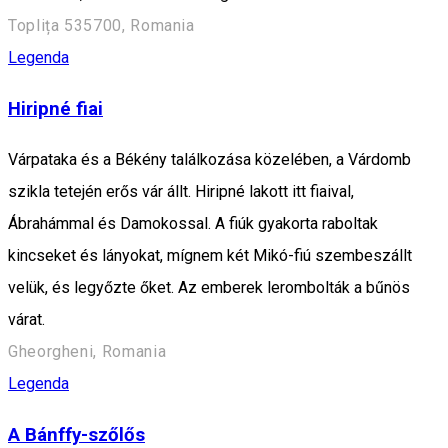
Toplița 535700, Romania
Legenda
Hiripné fiai
Várpataka és a Békény találkozása közelében, a Várdomb
szikla tetején erős vár állt. Hiripné lakott itt fiaival,
Ábrahámmal és Damokossal. A fiúk gyakorta raboltak
kincseket és lányokat, mígnem két Mikó-fiú szembeszállt
velük, és legyőzte őket. Az emberek lerombolták a bűnös
várat.
Gheorgheni, Romania
Legenda
A Bánffy-szőlős