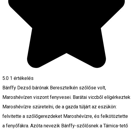
5.0
1 értékelés
Bánffy Dezső bárónak Beresztelkén szőlőse volt,
Maroshévízen viszont fenyvesei. Barátai viccből elígérkeztek
Maroshévízre szüretelni, de a gazda túljárt az eszükön:
felvitette a szőlőgerezdeket Maroshévízre, és felkötöztette
a fenyőfákra. Azóta nevezik Bánffy-szőlősnek a Tárnica-tető