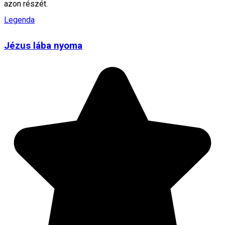
azon részét.
Legenda
Jézus lába nyoma