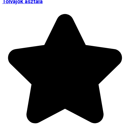
Tolvajok asztala