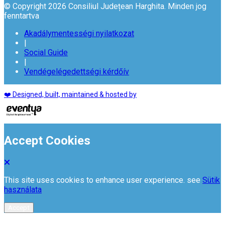
© Copyright 2026 Consiliul Județean Harghita. Minden jog
fenntartva
Akadálymentességi nyilatkozat
|
Social Guide
|
Vendégelégedettségi kérdőív
❤️ Designed, built, maintained & hosted by
Accept Cookies
This site uses cookies to enhance user experience. see
Sütik
használata
Accept