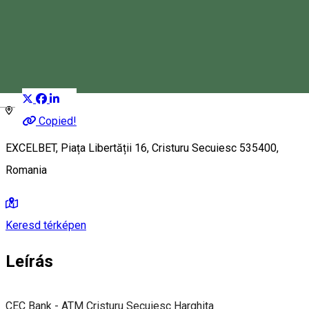
Secuiesc Harghita
ATM
Distribuie
Magyar
Copied!
EXCELBET, Piața Libertății 16, Cristuru Secuiesc 535400,
Romania
Keresd térképen
Leírás
CEC Bank - ATM Cristuru Secuiesc Harghita