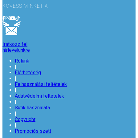
KÖVESS MINKET A
Iratkozz fel
hírlevelünkre
Rólunk
|
Elérhetőség
|
Felhasználási feltételek
|
Adatvédelmi feltételek
|
Sütik használata
|
Copyright
|
Promóciós szett