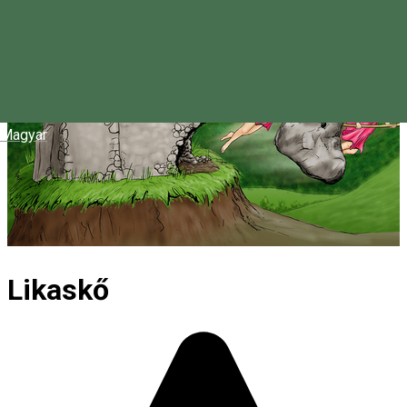
Magyar
Likaskő