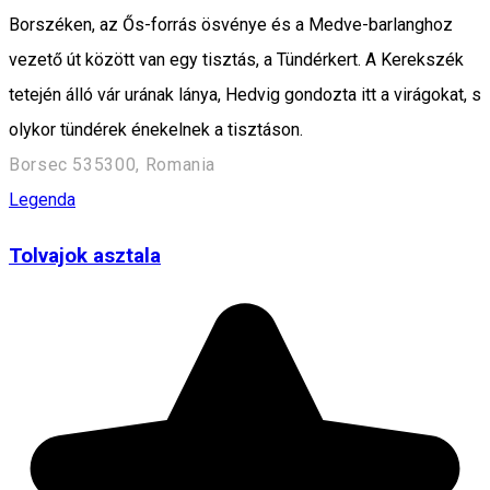
Borszéken, az Ős-forrás ösvénye és a Medve-barlanghoz
vezető út között van egy tisztás, a Tündérkert. A Kerekszék
tetején álló vár urának lánya, Hedvig gondozta itt a virágokat, s
olykor tündérek énekelnek a tisztáson.
Borsec 535300, Romania
Legenda
Tolvajok asztala