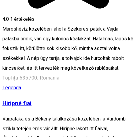
4.0
1 értékelés
Maroshévíz közelében, ahol a Szekeres-patak a Vajda-
patakba ömlik, van egy különös kőalakzat. Hatalmas, lapos kő
fekszik itt, körülötte sok kisebb kő, mintha asztal volna
székekkel. A nép úgy tartja, a tolvajok ide hurcolták rabolt
kincseiket, és itt tervezték meg következő rablásaikat.
Toplița 535700, Romania
Legenda
Hiripné fiai
Várpataka és a Békény találkozása közelében, a Várdomb
szikla tetején erős vár állt. Hiripné lakott itt fiaival,