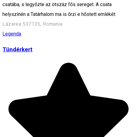
csatába, s legyőzte az ötszáz fős sereget. A csata
helyszínén a Tatárhalom ma is őrzi e hőstett emlékét.
Lăzarea 537135, Romania
Legenda
Tündérkert