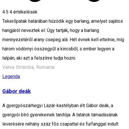
4.5
4
értékelések
Tekerőpatak határában húzódik egy barlang, amelyet sajátos
hangjáról neveztek el. Úgy tartják, hogy a barlang
mennyezetéről arany csepeg alá. Hét évnek kell eltelnie, míg
három vödörnyi összegyűl a kincsből, s ember legyen a
talpán, aki azt a felszínre tudja hozni.
Valea Stramba, Romania
Legenda
Gábor deák
A gyergyószárhegyi Lázár-kastélyban élt Gábor deák, a
gyergyói bíró gyerekeinek tanítója. A tatárok támadásának
leverésére néhány száz fős csapattal és furfanggal indult