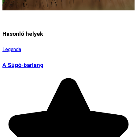
Hasonló helyek
Legenda
A Súgó-barlang