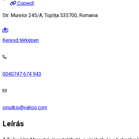
Copied!
Str. Murelor 245/A, Toplița 535700, Romania
Keresd térképen
0040747 674 943
ionutkio@yahoo.com
Leírás