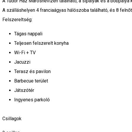
A Tudor Ház Maroshévízen található, a sípályák és a bobpálya 
A szálláshelyen 4 franciaágyas hálószoba található, és 8 felnőt
Felszereltség:
Tágas nappali
Teljesen felszerelt konyha
Wi-Fi + TV
Jacuzzi
Terasz és pavilon
Barbecue terület
Játszótér
Ingyenes parkoló
Csillagok