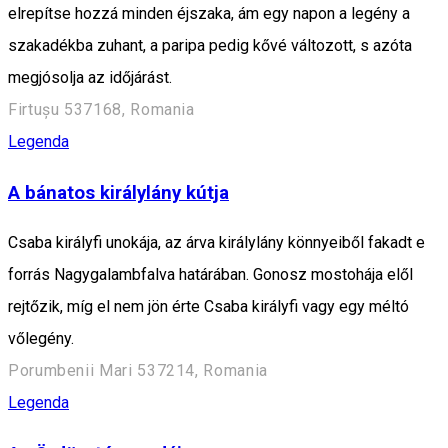
elrepítse hozzá minden éjszaka, ám egy napon a legény a
szakadékba zuhant, a paripa pedig kővé változott, s azóta
megjósolja az időjárást.
Firtușu 537168, Romania
Legenda
A bánatos királylány kútja
Csaba királyfi unokája, az árva királylány könnyeiből fakadt e
forrás Nagygalambfalva határában. Gonosz mostohája elől
rejtőzik, míg el nem jön érte Csaba királyfi vagy egy méltó
vőlegény.
Porumbenii Mari 537214, Romania
Legenda