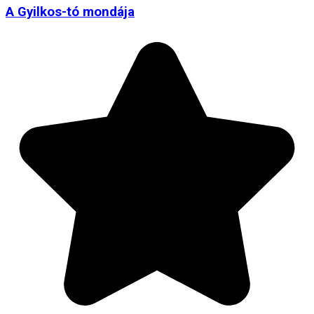
A Gyilkos-tó mondája