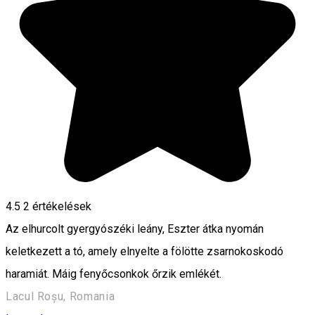
4.5
2
értékelések
Az elhurcolt gyergyószéki leány, Eszter átka nyomán
keletkezett a tó, amely elnyelte a fölötte zsarnokoskodó
haramiát. Máig fenyőcsonkok őrzik emlékét.
Lacul Roșu, Romania