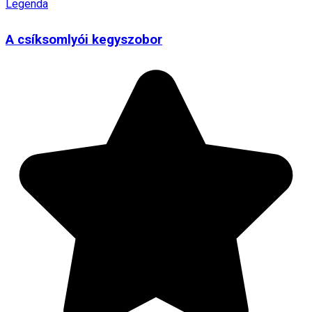
Legenda
A csíksomlyói kegyszobor