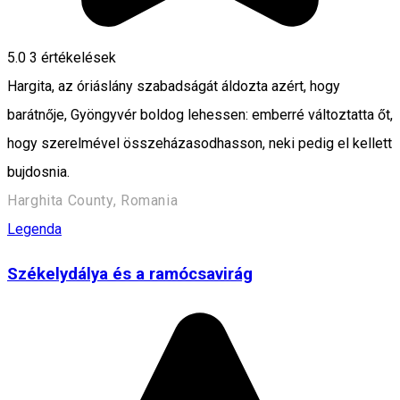
5.0
3
értékelések
Hargita, az óriáslány szabadságát áldozta azért, hogy
barátnője, Gyöngyvér boldog lehessen: emberré változtatta őt,
hogy szerelmével összeházasodhasson, neki pedig el kellett
bujdosnia.
Harghita County, Romania
Legenda
Székelydálya és a ramócsavirág