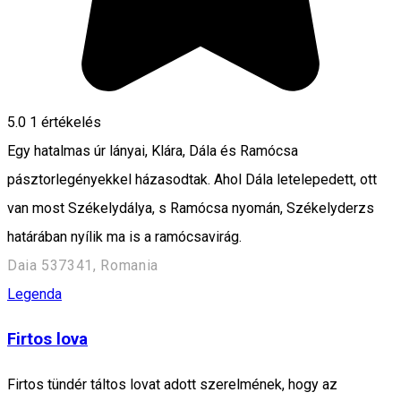
5.0
1 értékelés
Egy hatalmas úr lányai, Klára, Dála és Ramócsa
pásztorlegényekkel házasodtak. Ahol Dála letelepedett, ott
van most Székelydálya, s Ramócsa nyomán, Székelyderzs
határában nyílik ma is a ramócsavirág.
Daia 537341, Romania
Legenda
Firtos lova
Firtos tündér táltos lovat adott szerelmének, hogy az