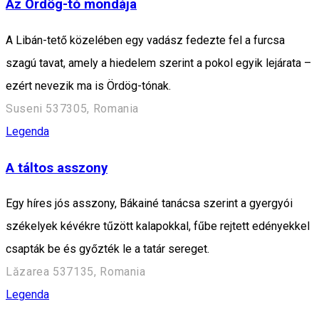
Az Ördög-tó mondája
A Libán-tető közelében egy vadász fedezte fel a furcsa
szagú tavat, amely a hiedelem szerint a pokol egyik lejárata –
ezért nevezik ma is Ördög-tónak.
Suseni 537305, Romania
Legenda
A táltos asszony
Egy híres jós asszony, Bákainé tanácsa szerint a gyergyói
székelyek kévékre tűzött kalapokkal, fűbe rejtett edényekkel
csapták be és győzték le a tatár sereget.
Lăzarea 537135, Romania
Legenda