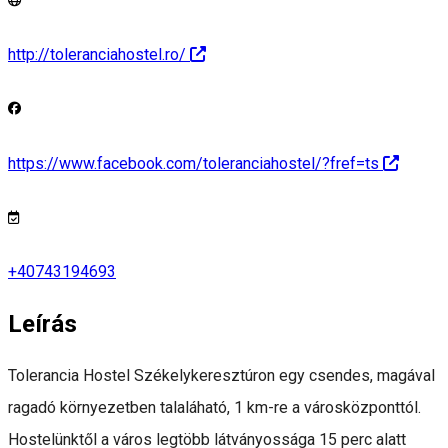
http://toleranciahostel.ro/
https://www.facebook.com/toleranciahostel/?fref=ts
+40743194693
Leírás
Tolerancia Hostel Székelykeresztúron egy csendes, magával
ragadó környezetben talaláható, 1 km-re a városközponttól.
Hostelünktől a város legtöbb látványossága 15 perc alatt