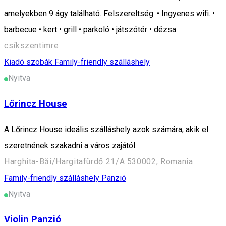
amelyekben 9 ágy található. Felszereltség: • Ingyenes wifi. •
barbecue • kert • grill • parkoló • játszótér • dézsa
csíkszentimre
Kiadó szobák
Family-friendly szálláshely
Nyitva
Lőrincz House
A Lőrincz House ideális szálláshely azok számára, akik el
szeretnének szakadni a város zajától.
Harghita-Băi/Hargitafürdő 21/A 530002, Romania
Family-friendly szálláshely
Panzió
Nyitva
Violin Panzió