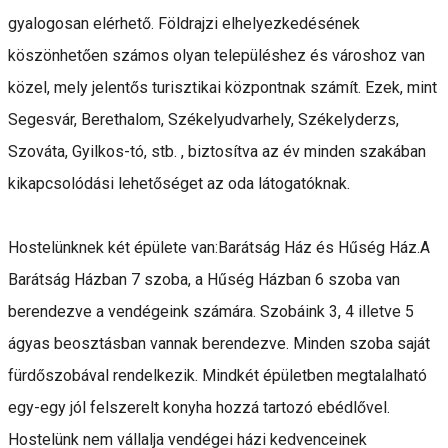
gyalogosan elérhető. Földrajzi elhelyezkedésének
köszönhetően számos olyan településhez és városhoz van
közel, mely jelentős turisztikai központnak számít. Ezek, mint
Segesvár, Berethalom, Székelyudvarhely, Székelyderzs,
Szováta, Gyilkos-tó, stb. , biztosítva az év minden szakában
kikapcsolódási lehetőséget az oda látogatóknak.
Hostelünknek két épülete van:Barátság Ház és Hűség Ház.A
Barátság Házban 7 szoba, a Hűség Házban 6 szoba van
berendezve a vendégeink számára. Szobáink 3, 4 illetve 5
ágyas beosztásban vannak berendezve. Minden szoba saját
fürdőszobával rendelkezik. Mindkét épületben megtalalható
egy-egy jól felszerelt konyha hozzá tartozó ebédlővel.
Hostelünk nem vállalja vendégei házi kedvenceinek